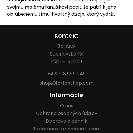
svojmu malému fanúšikovi pocit, že patrí k jeho
obľúbenému tímu. Kvalitný dizajn, ktorý vydrží.
Kontakt
3b, s.r.o.
Sabinovská 151
IČO: 36513148
+421 918 966 245
shop@forfanshop.com
Informácie
O nás
Ochrana osobných údajov
Doprava a cenník
Reklamácia a výmena tovaru