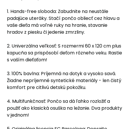
1. Hands-free sloboda: Zabudnite na neustále
padajúce uteráky. Stačí pončo obliecť cez hlavu a
vaše dieťa má voľné ruky na hranie, stavanie
hradov z piesku či jedenie zmrzliny.
2. Univerzálna veľkosť: S rozmermi 60 x 120 cm plus
kapucňa sa prispôsobí deťom rôzneho veku. Rastie
s vaším dieťaťom!
3. 100% bavlna: Príjemná na dotyk a vysoko savá.
Žiadne nepríjemné syntetické materiály - len čistý
komfort pre citlivú detskú pokožku.
4. Multifunkčnosť: Pončo sa dá ľahko rozložiť a
použiť ako klasická osuška na ležanie. Dva produkty
v jednom!
5. Originálna licencia FC Barcelona: Doprajte