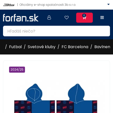
|
Oficiálny e-shop spoločnosti 3b s.r.o.
0
Futbal
Svetové kluby
FC Barcelona
Bavlnené
2024/25