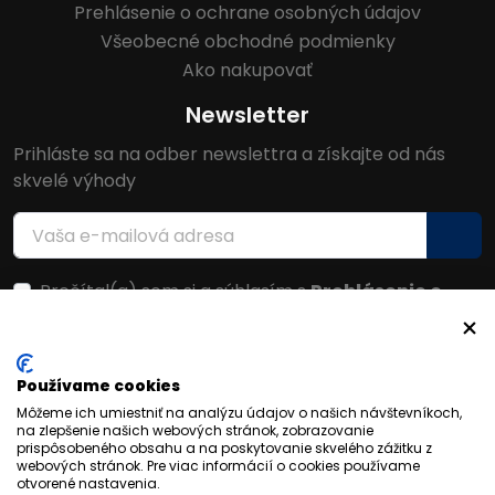
Prehlásenie o ochrane osobných údajov
Všeobecné obchodné podmienky
Ako nakupovať
Newsletter
Prihláste sa na odber newslettra a získajte od nás
skvelé výhody
Prečítal(a) som si a súhlasím s
Prehlásenie o
ochrane osobných údajov
Facebook
Používame cookies
Môžeme ich umiestniť na analýzu údajov o našich návštevníkoch,
na zlepšenie našich webových stránok, zobrazovanie
prispôsobeného obsahu a na poskytovanie skvelého zážitku z
webových stránok. Pre viac informácií o cookies používame
otvorené nastavenia.