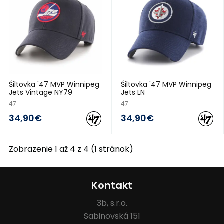
Šiltovka '47 MVP Winnipeg
Šiltovka '47 MVP Winnipeg
Jets Vintage NY79
Jets LN
47
47
34,90€
34,90€
Zobrazenie 1 až 4 z 4 (1 stránok)
Kontakt
3b, s.r.o.
Sabinovská 151