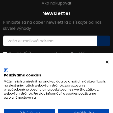
Ako nakupovať
Newsletter
Prihláste sa na odber newslettra a získajte od nás
skvelé výhody
Prečítal(a) som si a súhlasím s
Prehlásenie o
ochrane osobných údajov
Facebook
Používame cookies
Môžeme ich umiestniť na analýzu údajov o našich návštevníkoch,
na zlepšenie našich webových stránok, zobrazovanie
prispôsobeného obsahu a na poskytovanie skvelého zážitku z
webových stránok. Pre viac informácií o cookies používame
otvorené nastavenia.
Prijať všetko
Nesúhlasím