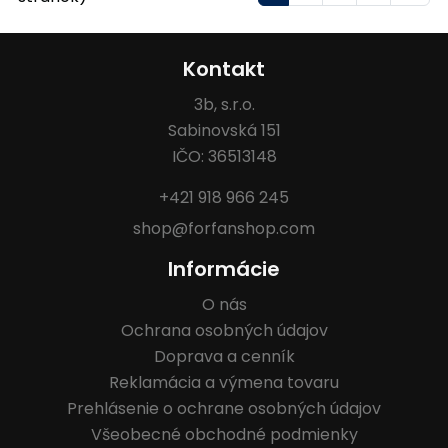
Kontakt
3b, s.r.o.
Sabinovská 151
IČO: 36513148
+421 918 966 245
shop@forfanshop.com
Informácie
O nás
Ochrana osobných údajov
Doprava a cenník
Reklamácia a výmena tovaru
Prehlásenie o ochrane osobných údajov
Všeobecné obchodné podmienky