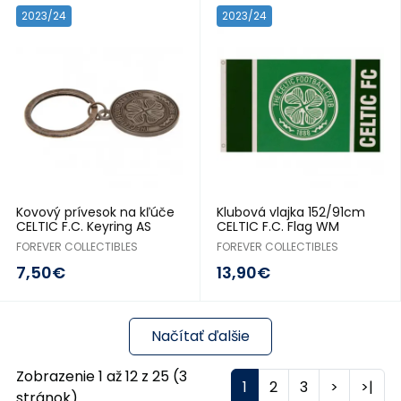
2023/24
2023/24
Kovový prívesok na kľúče
Klubová vlajka 152/91cm
CELTIC F.C. Keyring AS
CELTIC F.C. Flag WM
FOREVER COLLECTIBLES
FOREVER COLLECTIBLES
7,50€
13,90€
Načítať ďalšie
Zobrazenie 1 až 12 z 25 (3
1
2
3
>
>|
stránok)