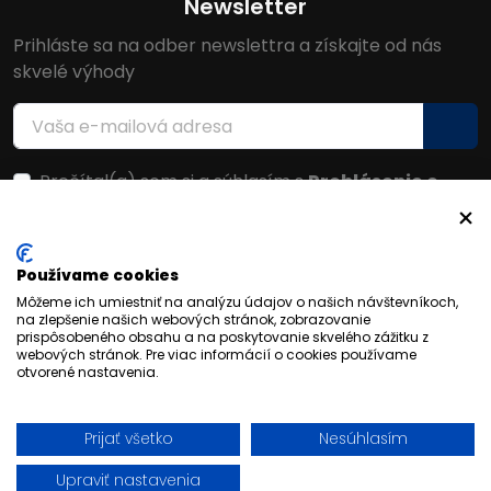
Newsletter
Prihláste sa na odber newslettra a získajte od nás
skvelé výhody
Prečítal(a) som si a súhlasím s
Prehlásenie o
ochrane osobných údajov
Facebook
Používame cookies
Môžeme ich umiestniť na analýzu údajov o našich návštevníkoch,
na zlepšenie našich webových stránok, zobrazovanie
prispôsobeného obsahu a na poskytovanie skvelého zážitku z
webových stránok. Pre viac informácií o cookies používame
otvorené nastavenia.
Prijať všetko
Nesúhlasím
© 2026 FORFANSHOP | Všetky práva vyhradené
Upraviť nastavenia