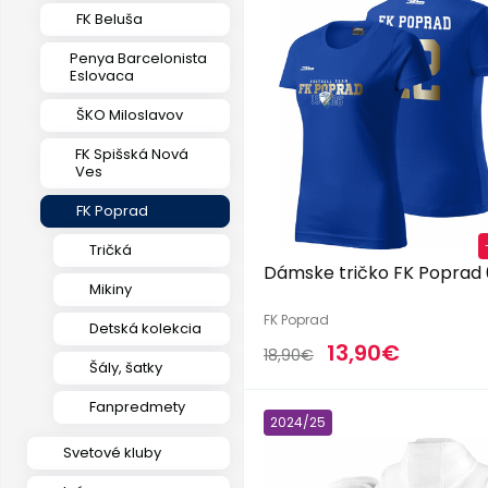
FK Beluša
Penya Barcelonista
Eslovaca
ŠKO Miloslavov
FK Spišská Nová
Ves
FK Poprad
Tričká
Dámske tričko FK Poprad
Mikiny
FK Poprad
Detská kolekcia
13,90€
18,90€
Šály, šatky
Fanpredmety
2024/25
Svetové kluby