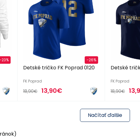
-23%
-26%
Detské tričko FK Poprad 0120
Detské trič
FK Poprad
FK Poprad
13,90€
13,
18,90€
18,90€
Načítať ďalšie
stránok)