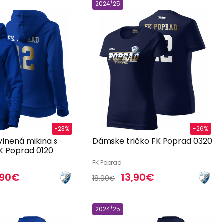
2024/25
-23%
-26%
lnená mikina s
Dámske tričko FK Poprad 0320
K Poprad 0120
FK Poprad
,90€
13,90€
18,90€
2024/25