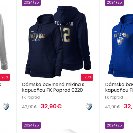
2024/25
2024/25
-23%
-23%
s
Dámska bavlnená mikina s
Dámska bav
kapucňou FK Poprad 0220
kapucňou F
FK Poprad
FK Poprad
32,90€
32
42,90€
42,90€
2024/25
2024/25