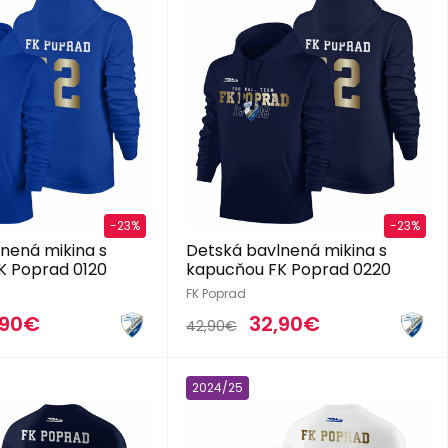
-23%
-23%
nená mikina s
Detská bavlnená mikina s
K Poprad 0120
kapucňou FK Poprad 0220
FK Poprad
,90€
32,90€
42,90€
2024/25