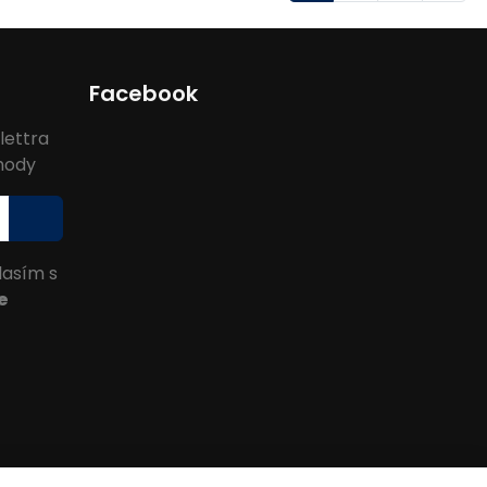
Facebook
lettra
ýhody
lasím s
e