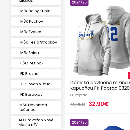
Mikuláš
2024/25
MFK Dolný Kubín
MŠK Púchov
MFK Zvolen
MŠK Tesla Stropkov
MFK Snina
PŠC Pezinok
FK Brezno
Dámska bavlnená mikina 
TJ Slovan Vištuk
kapucňou FK Poprad 0320
FK Bardejov
FK Poprad
32,90€
42,90€
MŠK Novohrad
Lučenec
AFC Považan Nové
2024/25
Mesto n/V