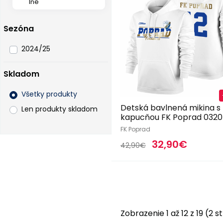
Iné
Sezóna
2024/25
Skladom
Všetky produkty
Detská bavlnená mikina s
Len produkty skladom
kapucňou FK Poprad 0320
FK Poprad
32,90€
42,90€
Zobrazenie 1 až 12 z 19 (2 