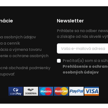
mácie
Newsletter
Prihláste sa na odber news
a získajte od nás skvelé v
a osobných údajov
a a cenník
ácia a výmena tovaru
senie o ochrane osobných
Prečítal(a) som si a súh
Prehlásenie o ochran
cné obchodné podmienky
osobných údajov
kupovať