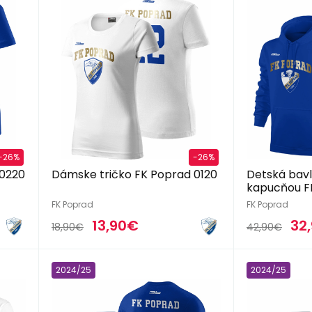
-26%
-26%
 0220
Dámske tričko FK Poprad 0120
Detská bavl
kapucňou F
FK Poprad
FK Poprad
13,90€
32
18,90€
42,90€
2024/25
2024/25