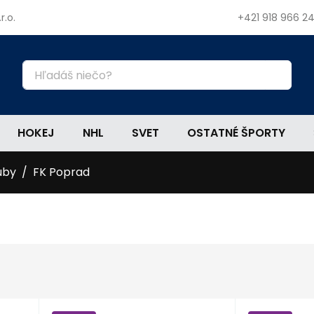
r.o.
+421 918 966 2
HOKEJ
NHL
SVET
OSTATNÉ ŠPORTY
uby
FK Poprad