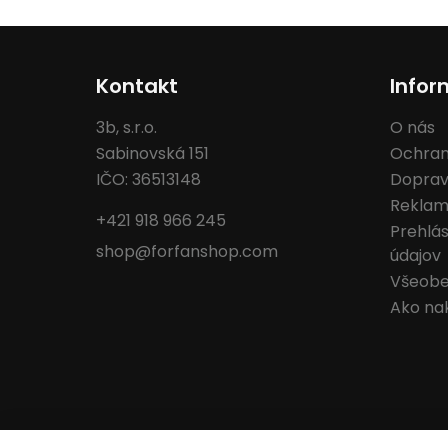
Kontakt
Infor
3b, s.r.o.
O nás
Sabinovská 151
Ochran
IČO: 36513148
Doprav
Reklam
+421 918 966 245
Prehlá
shop@forfanshop.com
údajov
Všeobe
Ako na