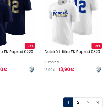
-26%
-26%
ko FK Poprad 0220
Detské tričko FK Poprad 0320
FK Poprad
90€
13,90€
18,90€
1
2
>
>|