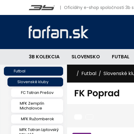
|
Oficiálny e-shop spoločnosti 3b s.
3B KOLEKCIA
SLOVENSKO
FUTBAL
Futbal
Futbal
Slovenské kl
Slovenské kluby
FK Poprad
FC Tatran Prešov
MFK Zemplín
Michalovce
MFK Ružomberok
MFK Tatran Liptovský