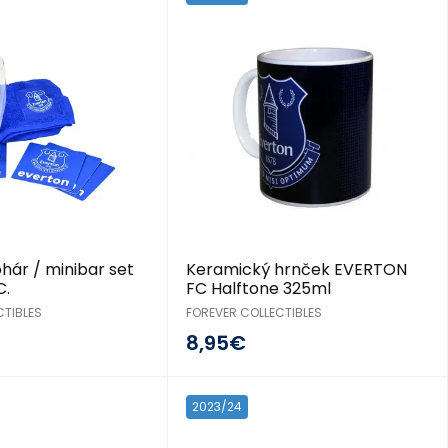
hár / minibar set
Keramický hrnček EVERTON
C.
FC Halftone 325ml
CTIBLES
FOREVER COLLECTIBLES
8,95€
2023/24