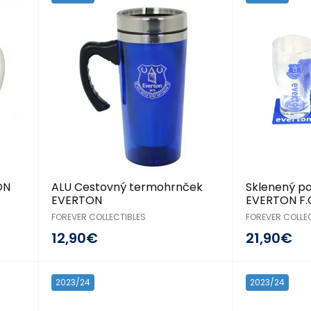
ON
ALU Cestovný termohrnček
Sklenený po
EVERTON
EVERTON F.
FOREVER COLLECTIBLES
FOREVER COLLE
12,90€
21,90€
2023/24
2023/24