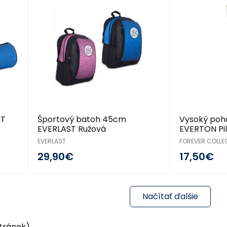
ST
Športový batoh 45cm
Vysoký pohá
EVERLAST Ružová
EVERTON Pi
EVERLAST
FOREVER COLLE
29,90€
17,50€
Načítať ďalšie
stránok)