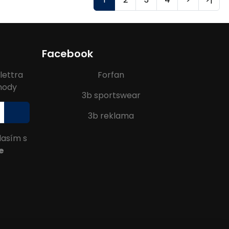
Facebook
lettra
Forfan
ýhody
3b sportswear
3b reklama
lasím s
e