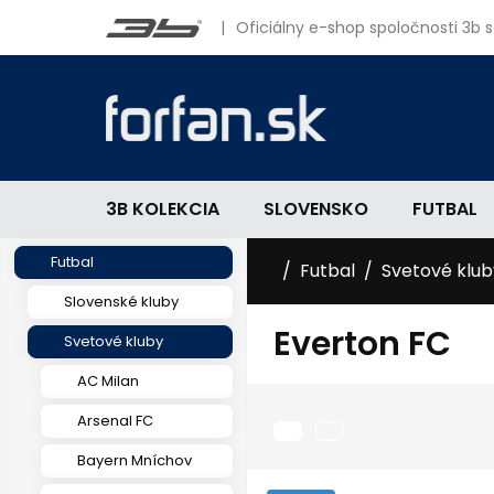
|
Oficiálny e-shop spoločnosti 3b s.
3B KOLEKCIA
SLOVENSKO
FUTBAL
Futbal
Futbal
Svetové klub
Slovenské kluby
Everton FC
Svetové kluby
AC Milan
Arsenal FC
Bayern Mníchov