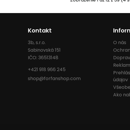
Kontakt
Infor
3b, s.r.o.
O nás
Sabinovská 151
Ochran
IČO: 36513148
Doprav
Reklam
+421 918 966 245
Prehlá
shop@forfanshop.com
údajov
Všeobe
Ako na