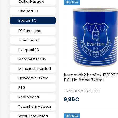
Celtic Glasgow
2023/24
Chelsea FC
Everton FC
FC Barcelona
Juventus FC
Liverpool FC
Manchester City
Manchester United
Keramický hrnček EVERT
Newcastle United
F.C. Halftone 325ml
PSG
FOREVER COLLECTIBLES
Real Madrid
9,95€
Tottenham Hotspur
West Ham United
2023/24