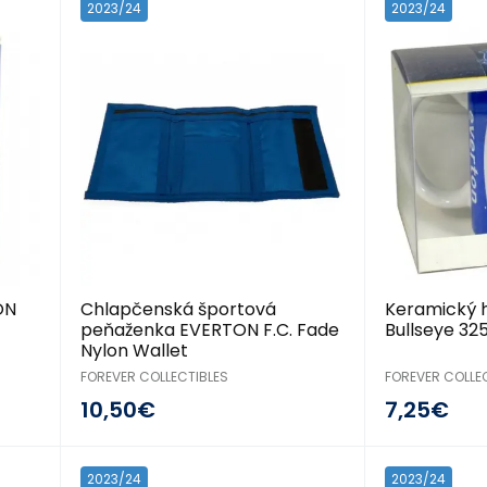
2023/24
2023/24
ON
Chlapčenská športová
Keramický 
peňaženka EVERTON F.C. Fade
Bullseye 32
Nylon Wallet
FOREVER COLLECTIBLES
FOREVER COLLE
10,50€
7,25€
2023/24
2023/24