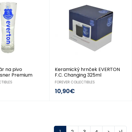
r na pivo
Keramický hrnček EVERTON
lsner Premium
F.C. Changing 325ml
CTIBLES
FOREVER COLLECTIBLES
10,90€
1
2
3
4
>
>|