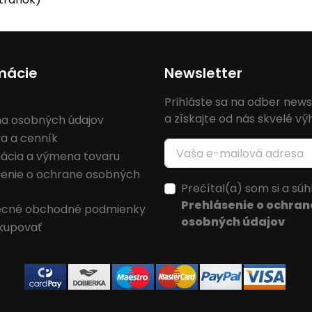
mácie
Newsletter
Prihláste sa na odber news
a získajte od nás skvelé v
a osobných údajov
a a cenník
ácia a výmena tovaru
senie o ochrane osobných
Prečítal(a) som si a súh
Prehlásenie o ochran
cné obchodné podmienky
osobných údajov
kupovať