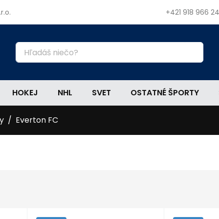
r.o.
+421 918 966 2
HOKEJ
NHL
SVET
OSTATNÉ ŠPORTY
y
Everton FC