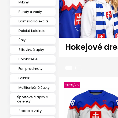
Mikiny
Bundy a vesty
Dámska kolekcia
Detská kolekcia
Šály
Hokejové dre
Šiltovky, čiapky
Polokošele
Fan predmety
Folklór
2025/26
Multifunkčné šatky
Športové čiapky a
čelenky
Sedacie vaky