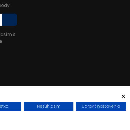
ýhody
lasím s
e
šetko
Nesúhlasím
Upraviť nastavenia