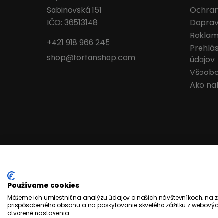
Sabinovská 151
Ochran
IČO: 36513148
Doprav
Reklam
+421 918 966 245
Prehlá
shop@forfanshop.com
údajov
Všeobe
Ako na
Používame cookies
Môžeme ich umiestniť na analýzu údajov o našich návštevníkoch, na z
prispôsobeného obsahu a na poskytovanie skvelého zážitku z webových
otvorené nastavenia.