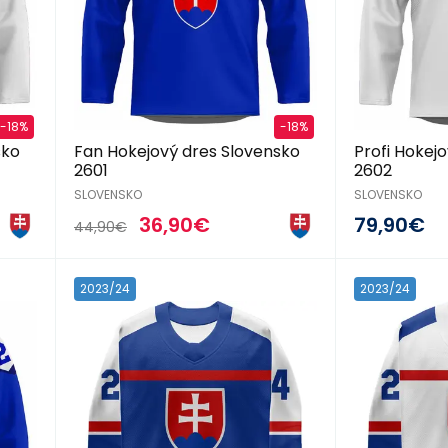
-18%
-18%
sko
Fan Hokejový dres Slovensko
Profi Hokej
2601
2602
SLOVENSKO
SLOVENSKO
36,90€
79,90€
44,90€
2023/24
2023/24