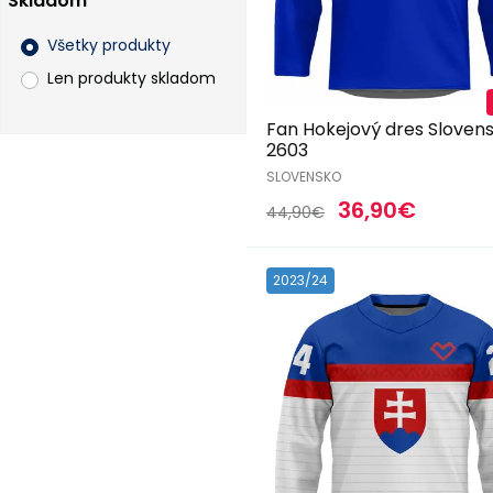
Skladom
Všetky produkty
Len produkty skladom
Fan Hokejový dres Sloven
2603
SLOVENSKO
36,90€
44,90€
2023/24