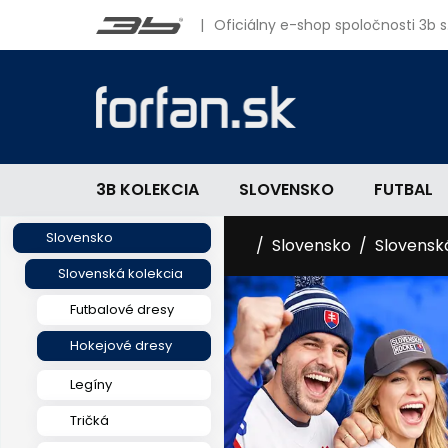
|
Oficiálny e-shop spoločnosti 3b s.
3B KOLEKCIA
SLOVENSKO
FUTBAL
Slovensko
Slovensko
Slovensk
Slovenská kolekcia
Futbalové dresy
Hokejové dresy
Legíny
Tričká