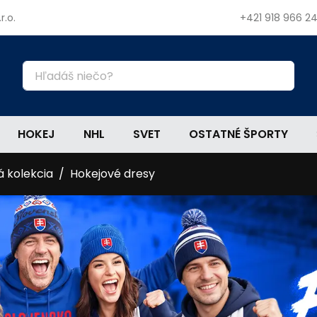
r.o.
+421 918 966 2
HOKEJ
NHL
SVET
OSTATNÉ ŠPORTY
á kolekcia
Hokejové dresy