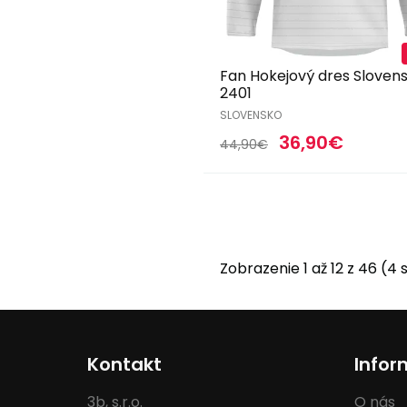
Fan Hokejový dres Sloven
2401
SLOVENSKO
36,90€
44,90€
Zobrazenie 1 až 12 z 46 (4
Kontakt
Infor
3b, s.r.o.
O nás