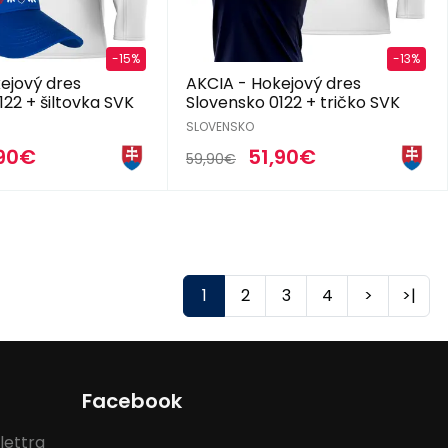
-15%
-13%
ejový dres
AKCIA - Hokejový dres
122 + šiltovka SVK
Slovensko 0122 + tričko SVK
SLOVENSKO
90€
51,90€
59,90€
1
2
3
4
>
>|
Facebook
lettra