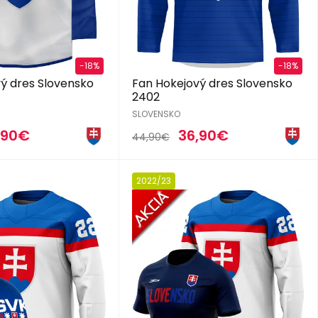
-18%
-18%
ý dres Slovensko
Fan Hokejový dres Slovensko
2402
SLOVENSKO
,90€
36,90€
44,90€
2022/23