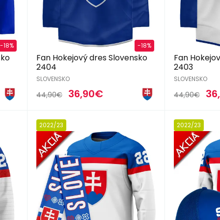
-18%
-18%
sko
Fan Hokejový dres Slovensko
Fan Hokejov
2404
2403
SLOVENSKO
SLOVENSKO
36,90€
36
44,90€
44,90€
2022/23
2022/23