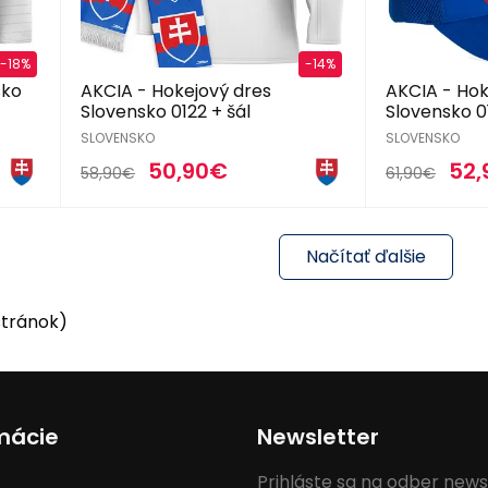
-18%
-14%
sko
AKCIA - Hokejový dres
AKCIA - Hok
Slovensko 0122 + šál
Slovensko 0
SLOVENSKO
SLOVENSKO
50,90€
52,
58,90€
61,90€
Načítať ďalšie
 stránok)
mácie
Newsletter
Prihláste sa na odber news