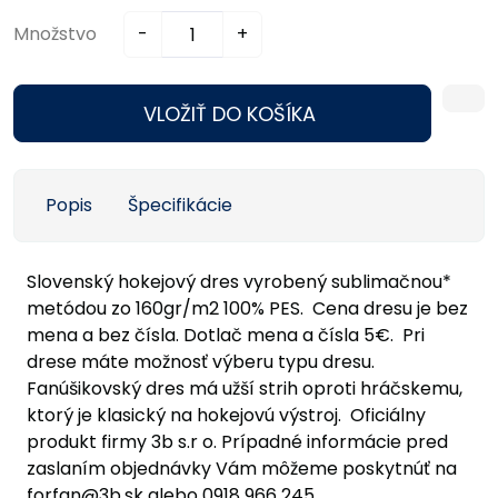
Množstvo
-
+
VLOŽIŤ DO KOŠÍKA
Popis
Špecifikácie
Slovenský hokejový dres vyrobený sublimačnou*
metódou zo 160gr/m2 100% PES. Cena dresu je bez
mena a bez čísla. Dotlač mena a čísla 5€. Pri
drese máte možnosť výberu typu dresu.
Fanúšikovský dres má užší strih oproti hráčskemu,
ktorý je klasický na hokejovú výstroj. Oficiálny
produkt firmy 3b s.r o. Prípadné informácie pred
zaslaním objednávky Vám môžeme poskytnúť na
forfan@3b.sk alebo 0918 966 245.