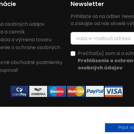
mácie
Newsletter
Prihláste sa na odber news
a získajte od nás skvelé v
a osobných údajov
a a cenník
ácia a výmena tovaru
senie o ochrane osobných
Prečítal(a) som si a súh
Prehlásenie o ochran
cné obchodné podmienky
osobných údajov
kupovať
Prijať v