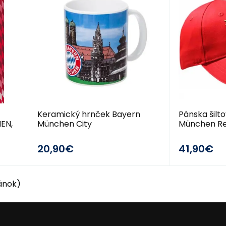
Keramický hrnček Bayern
Pánska šilt
EN,
München City
München R
20,90€
41,90€
ránok)