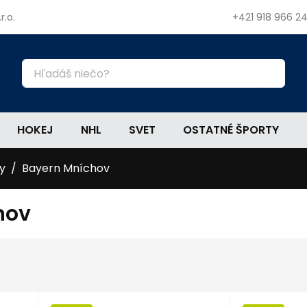
r.o.
+421 918 966 2
HOKEJ
NHL
SVET
OSTATNÉ ŠPORTY
y
Bayern Mníchov
hov