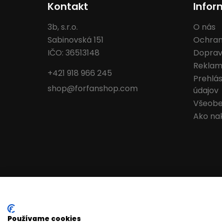
Kontakt
Infor
3b, s.r.o.
O nás
Sabinovská 151
Ochran
IČO: 36513148
Doprav
Reklam
+421 918 966 245
Prehlá
shop@forfanshop.com
údajov
Všeobe
Ako na
Používame cookies