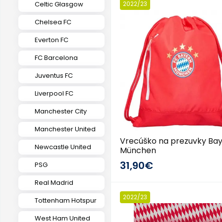
Celtic Glasgow
2022/23
Chelsea FC
Everton FC
FC Barcelona
Juventus FC
Liverpool FC
Manchester City
Manchester United
Vrecúško na prezuvky Ba
Newcastle United
München
31,90€
PSG
Real Madrid
2022/23
Tottenham Hotspur
West Ham United