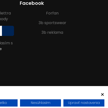
Facebook
lettra
Forfan
ýhody
3b sportswear
3b reklama
lasím s
e
šetko
Nesúhlasím
Upraviť nastavenia