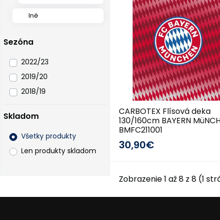
Iné
Sezóna
2022/23
2019/20
2018/19
CARBOTEX Flísová deka
Skladom
130/160cm BAYERN MüNCH
BMFC211001
Všetky produkty
30,90€
Len produkty skladom
Zobrazenie 1 až 8 z 8 (1 st