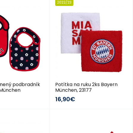
2022/23
lnený podbradník
Potítka na ruku 2ks Bayern
 München
München, 23177
16,90€
2018/19