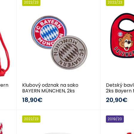
2022/23
2022/23
yern
Klubový odznak na sako
Detský bav
BAYERN MÜNCHEN, 2ks
2ks Bayern
18,90€
20,90€
2022/23
2019/20