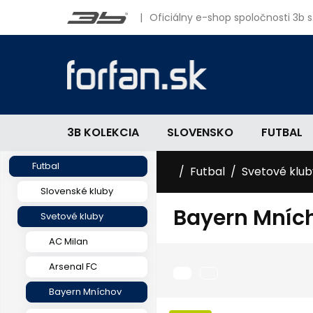
|
Oficiálny e-shop spoločnosti 3b s.
3B KOLEKCIA
SLOVENSKO
FUTBAL
Futbal
Futbal
Svetové klub
Slovenské kluby
Bayern Mníc
Svetové kluby
AC Milan
Arsenal FC
Bayern Mníchov