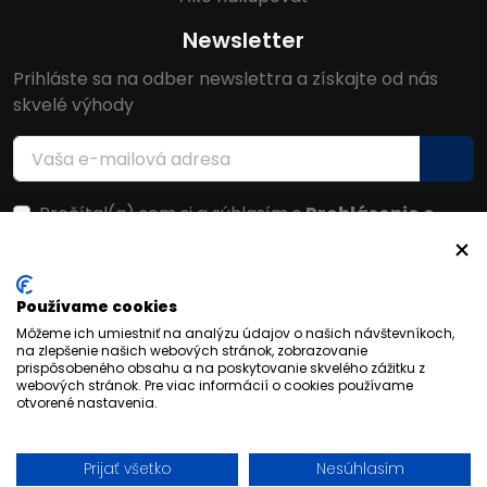
Newsletter
Prihláste sa na odber newslettra a získajte od nás
skvelé výhody
Prečítal(a) som si a súhlasím s
Prehlásenie o
ochrane osobných údajov
Facebook
Používame cookies
Môžeme ich umiestniť na analýzu údajov o našich návštevníkoch,
na zlepšenie našich webových stránok, zobrazovanie
prispôsobeného obsahu a na poskytovanie skvelého zážitku z
webových stránok. Pre viac informácií o cookies používame
otvorené nastavenia.
Prijať všetko
Nesúhlasím