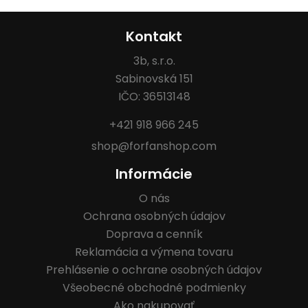
Kontakt
3b, s.r.o.
Sabinovská 151
IČO: 36513148
+421 918 966 245
shop@forfanshop.com
Informácie
O nás
Ochrana osobných údajov
Doprava a cenník
Reklamácia a výmena tovaru
Prehlásenie o ochrane osobných údajov
Všeobecné obchodné podmienky
Ako nakupovať