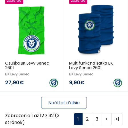
2025/26
2025/26
Osuška BK Levy Senec
Multifunkčná šatka BK
2601
Levy Senec 2601
BK Levy Senec
BK Levy Senec
27,90€
9,90€
Načítať ďalšie
Zobrazenie 1 až 12 z 32 (3
1
2
3
>
>|
stránok)