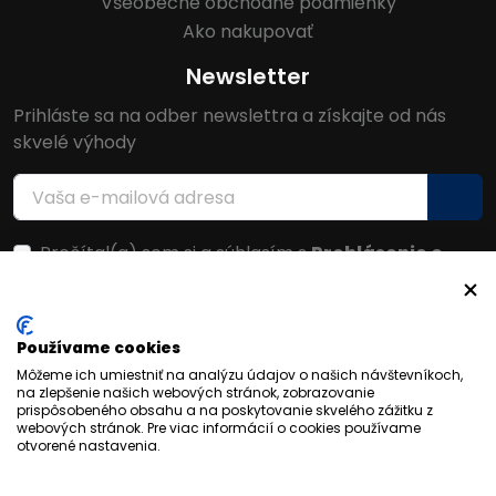
Všeobecné obchodné podmienky
Ako nakupovať
Newsletter
Prihláste sa na odber newslettra a získajte od nás
skvelé výhody
Prečítal(a) som si a súhlasím s
Prehlásenie o
ochrane osobných údajov
Facebook
Používame cookies
Môžeme ich umiestniť na analýzu údajov o našich návštevníkoch,
na zlepšenie našich webových stránok, zobrazovanie
prispôsobeného obsahu a na poskytovanie skvelého zážitku z
webových stránok. Pre viac informácií o cookies používame
otvorené nastavenia.