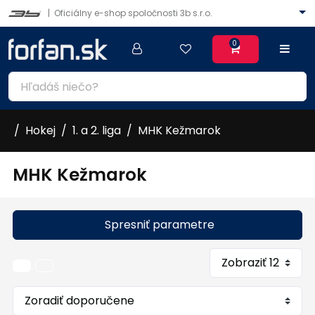
|
Oficiálny e-shop spoločnosti 3b s.r.o.
0
Hokej
1. a 2. liga
MHK Kežmarok
MHK Kežmarok
Spresniť parametre