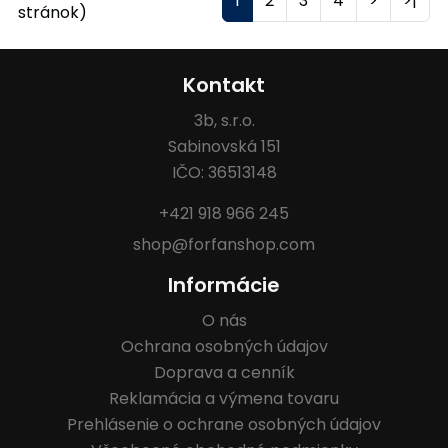
1
2
3
4
>
>|
stránok)
Kontakt
3b, s.r.o.
Sabinovská 151
IČO: 36513148
+421 918 966 245
shop@forfanshop.com
Informácie
O nás
Ochrana osobných údajov
Doprava a cenník
Reklamácia a výmena tovaru
Prehlásenie o ochrane osobných údajov