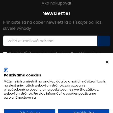
Ako nakupovať
Newsletter
Prihláste sa na odber newslettra a získajte od nás
skvelé výhody
Prečítal(a) som si a súhlasím s
Prehlásenie o
ochrane osobných údajov
Facebook
Používame cookies
Môžeme ich umiestniť na analýzu údajov o našich návštevníkoch,
na zlepšenie našich webových stránok, zobrazovanie
prispôsobeného obsahu a na poskytovanie skvelého zážitku z
webových stránok. Pre viac informácií o cookies používame
otvorené nastavenia.
Prijať všetko
Nesúhlasím