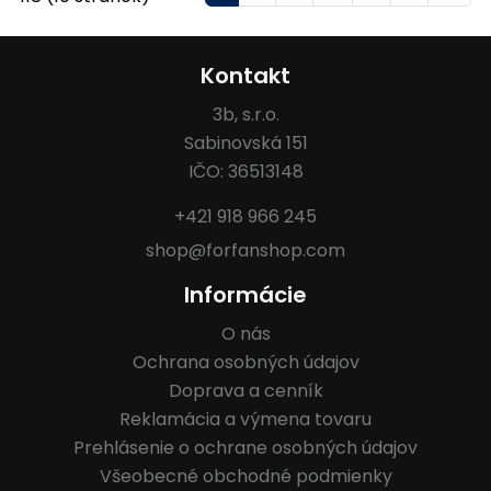
Kontakt
3b, s.r.o.
Sabinovská 151
IČO: 36513148
+421 918 966 245
shop@forfanshop.com
Informácie
O nás
Ochrana osobných údajov
Doprava a cenník
Reklamácia a výmena tovaru
Prehlásenie o ochrane osobných údajov
Všeobecné obchodné podmienky