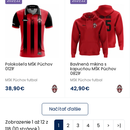
2021/22
2021/22
Polokošeľa MŠK Púchov
Bavlnená mikina s
0121F
kapucňou MŠK Púchov
0821F
MŠK Púchov futbal
MŠK Púchov futbal
38,90€
42,90€
Načítať ďalšie
Zobrazenie 1 až 12 z
1
2
3
4
5
>
>|
118 (10 stránok)