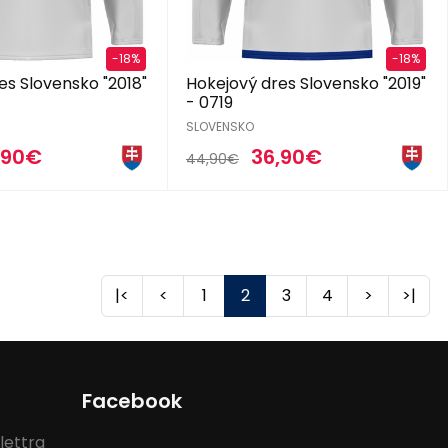
-18%
-18%
es Slovensko "2018"
Hokejový dres Slovensko "2019"
- 0719
SLOVENSKO
,90€
36,90€
44,90€
|<
<
1
2
3
4
>
>|
Facebook
lettra