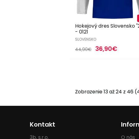
Hokejový dres Slovensko "
- 0121
SLOVENSKO
36,90€
44,90€
Zobrazenie 13 až 24 z 46 (
Kontakt
Infor
3b, s.r.o.
O nás