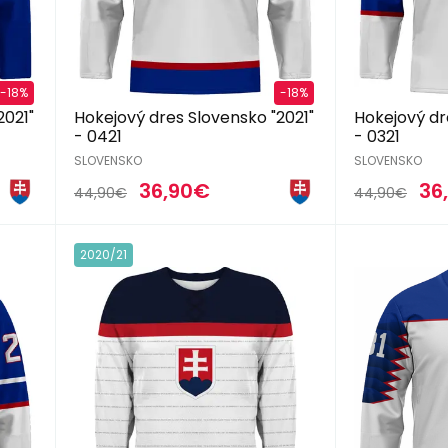
-18%
-18%
2021"
Hokejový dres Slovensko "2021"
Hokejový dr
- 0421
- 0321
SLOVENSKO
SLOVENSKO
36,90€
36
44,90€
44,90€
2020/21
2018/19