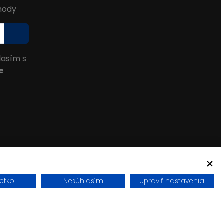
ýhody
lasím s
e
šetko
Nesúhlasím
Upraviť nastavenia