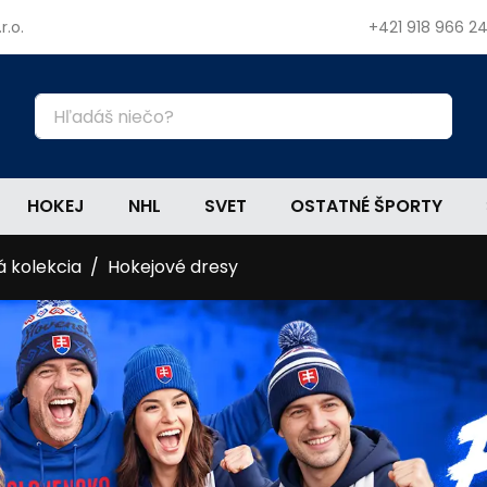
r.o.
+421 918 966 2
HOKEJ
NHL
SVET
OSTATNÉ ŠPORTY
á kolekcia
Hokejové dresy