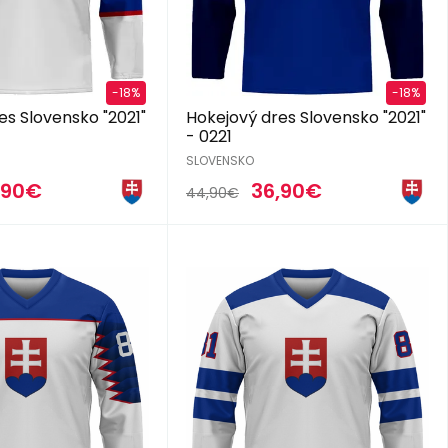
-18%
-18%
es Slovensko "2021"
Hokejový dres Slovensko "2021"
- 0221
SLOVENSKO
,90€
36,90€
44,90€
2018/19