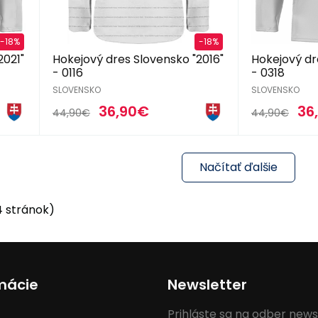
-18%
-18%
2021"
Hokejový dres Slovensko "2016"
Hokejový dr
- 0116
- 0318
SLOVENSKO
SLOVENSKO
36,90€
36
44,90€
44,90€
Načítať ďalšie
4 stránok)
mácie
Newsletter
Prihláste sa na odber news