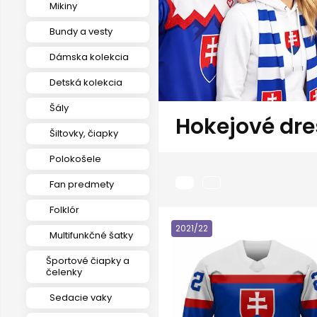
Mikiny
Bundy a vesty
Dámska kolekcia
Detská kolekcia
Šály
Hokejové dre
Šiltovky, čiapky
Polokošele
Fan predmety
Folklór
2021/22
Multifunkčné šatky
Športové čiapky a
čelenky
Sedacie vaky