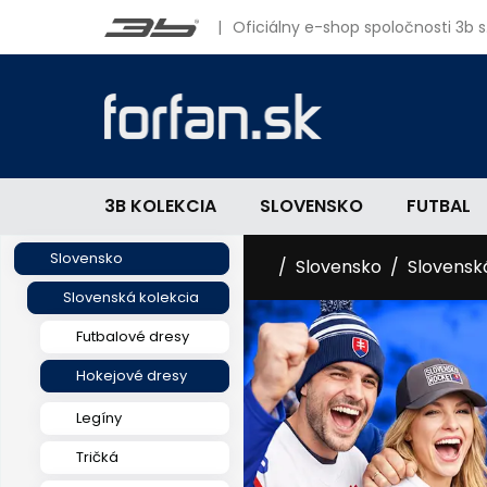
|
Oficiálny e-shop spoločnosti 3b s.
3B KOLEKCIA
SLOVENSKO
FUTBAL
Slovensko
Slovensko
Slovensk
Slovenská kolekcia
Futbalové dresy
Hokejové dresy
Legíny
Tričká