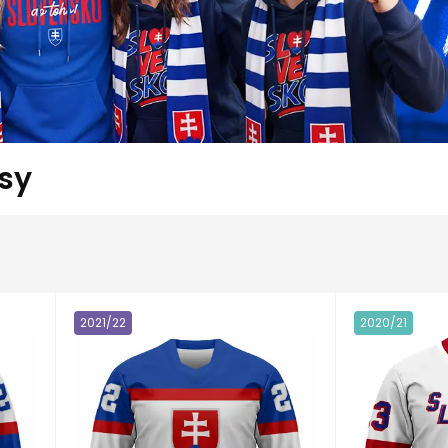
sy
2021/22
2020/21