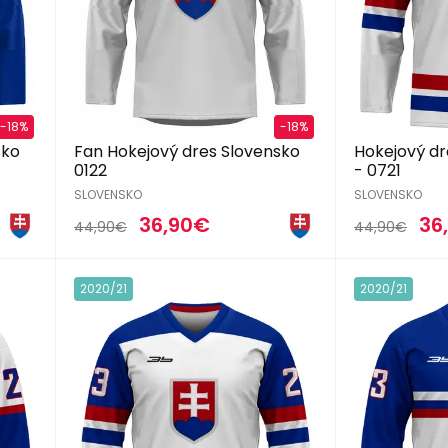
-18%
-18%
sko
Fan Hokejový dres Slovensko
Hokejový dr
0122
- 0721
SLOVENSKO
SLOVENSKO
36,90€
36
44,90€
44,90€
2020/21
2020/21