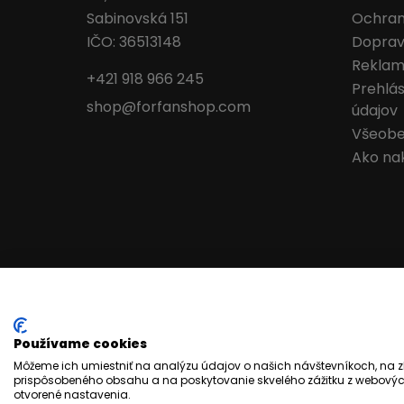
Sabinovská 151
Ochran
IČO: 36513148
Doprav
Reklam
+421 918 966 245
Prehlá
shop@forfanshop.com
údajov
Všeobe
Ako na
Používame cookies
Môžeme ich umiestniť na analýzu údajov o našich návštevníkoch, na z
prispôsobeného obsahu a na poskytovanie skvelého zážitku z webových
otvorené nastavenia.