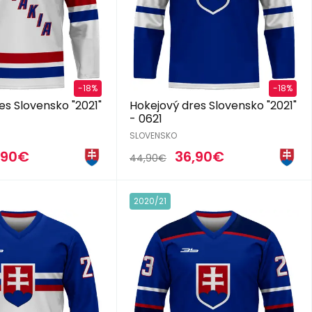
-18%
-18%
es Slovensko "2021"
Hokejový dres Slovensko "2021"
- 0621
SLOVENSKO
,90€
36,90€
44,90€
2020/21