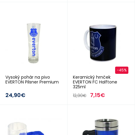
2018/19
2018/19
-45%
Vysoký pohár na pivo
Keramický hrnček
EVERTON Pilsner Premium
EVERTON FC Halftone
325ml
24,90€
7,15€
12,90€
2017/18
2015/16