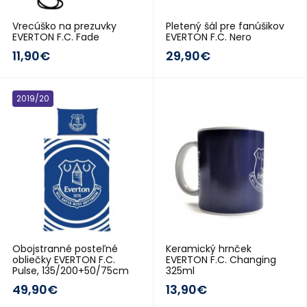
Vrecúško na prezuvky
Pletený šál pre fanúšikov
EVERTON F.C. Fade
EVERTON F.C. Nero
11,90€
29,90€
2019/20
2018/19
Obojstranné posteľné
Keramický hrnček
obliečky EVERTON F.C.
EVERTON F.C. Changing
Pulse, 135/200+50/75cm
325ml
49,90€
13,90€