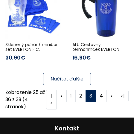
Sklenený pohár / minibar
ALU Cestovný
set EVERTON F.C.
termohrnček EVERTON
30,90€
16,90€
Načítať ďalšie
Zobrazenie 25 až
|
<
1
2
3
4
>
>|
36 z 39 (4
<
stránok)
Kontakt