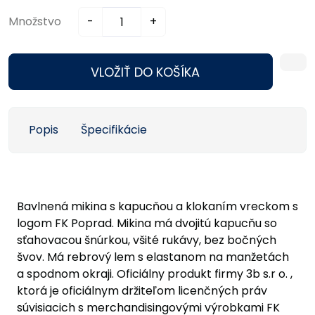
Množstvo
-
+
VLOŽIŤ DO KOŠÍKA
Popis
Špecifikácie
Bavlnená mikina s kapucňou a klokaním vreckom s
logom FK Poprad. Mikina má dvojitú kapucňu so
sťahovacou šnúrkou, všité rukávy, bez bočných
švov. Má rebrový lem s elastanom na manžetách
a spodnom okraji. Oficiálny produkt firmy 3b s.r o. ,
ktorá je oficiálnym držiteľom licenčných práv
súvisiacich s merchandisingovými výrobkami FK