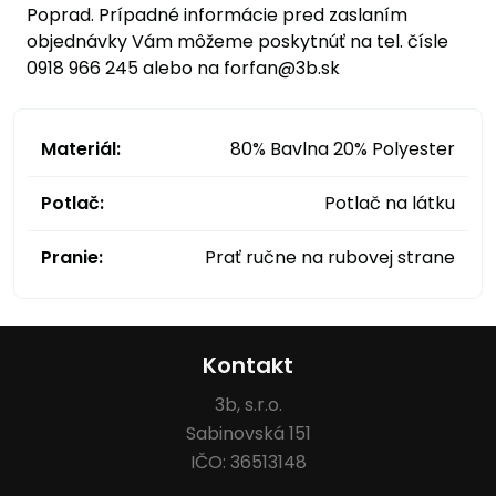
Poprad. Prípadné informácie pred zaslaním
objednávky Vám môžeme poskytnúť na tel. čísle
0918 966 245 alebo na forfan@3b.sk
Materiál:
80% Bavlna 20% Polyester
Potlač:
Potlač na látku
Pranie:
Prať ručne na rubovej strane
Kontakt
3b, s.r.o.
Sabinovská 151
IČO: 36513148