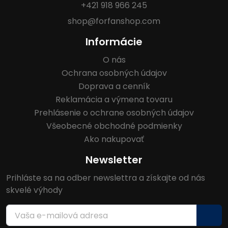
+421 918 966 245
shop@forfanshop.com
Informácie
O nás
Ochrana osobných údajov
Doprava a cenník
Reklamácia a výmena tovaru
Prehlásenie o ochrane osobných údajov
Všeobecné obchodné podmienky
Ako nakupovať
Newsletter
Prihláste sa na odber newslettra a získajte od nás
skvelé výhody