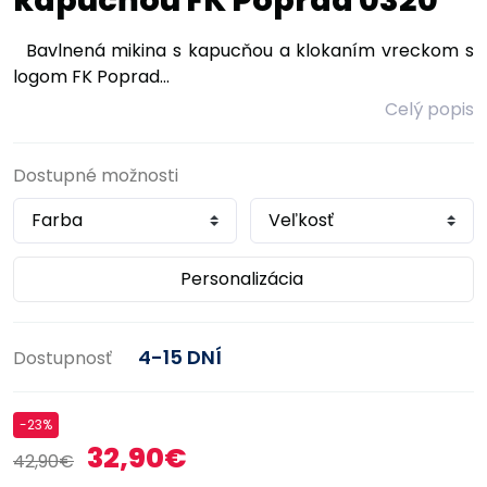
kapucňou FK Poprad 0320
Bavlnená mikina s kapucňou a klokaním vreckom s
logom FK Poprad...
Celý popis
Dostupné možnosti
Personalizácia
4-15 DNÍ
Dostupnosť
-23%
32,90€
42,90€