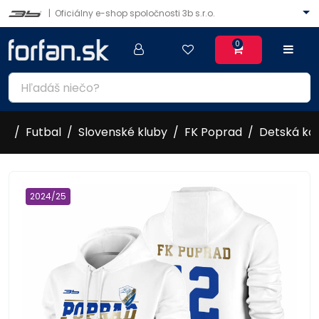
|
Oficiálny e-shop spoločnosti 3b s.r.o.
0
Futbal
Slovenské kluby
FK Poprad
Detská kol
2024/25