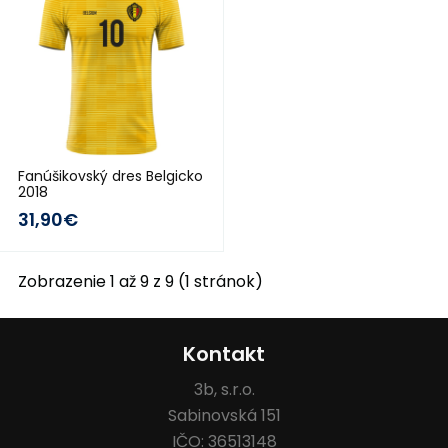
Fanúšikovský dres Belgicko
2018
31,90€
Zobrazenie 1 až 9 z 9 (1 stránok)
Kontakt
3b, s.r.o.
Sabinovská 151
IČO: 36513148