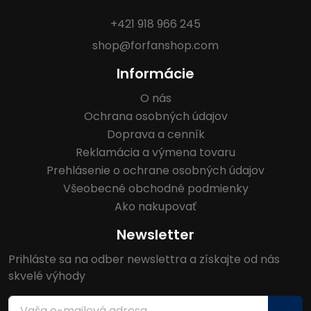
+421 918 966 245
shop@forfanshop.com
Informácie
O nás
Ochrana osobných údajov
Doprava a cenník
Reklamácia a výmena tovaru
Prehlásenie o ochrane osobných údajov
Všeobecné obchodné podmienky
Ako nakupovať
Newsletter
Prihláste sa na odber newslettra a získajte od nás
skvelé výhody