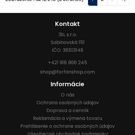
Kontakt
3b, s.r.o.
Sabinovská 151
IČO: 36513148
+421 918 966 245
shop@forfanshop.com
Informácie
O nás
Ochrana osobných údajov
Doprava a cenník
Reklamácia a výmena tovaru
Prehlásenie o ochrane osobných údajov
Všeobecné obchodné podmienky