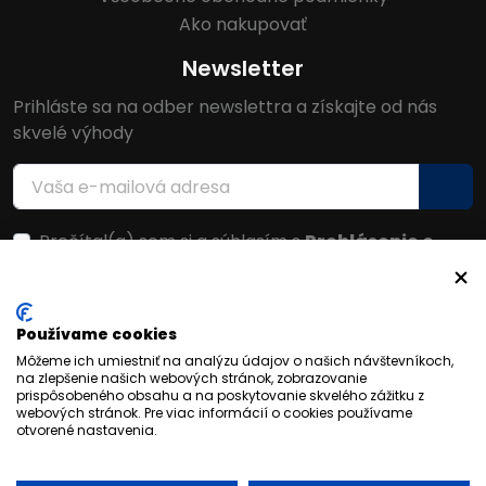
Ako nakupovať
Newsletter
Prihláste sa na odber newslettra a získajte od nás
skvelé výhody
Prečítal(a) som si a súhlasím s
Prehlásenie o
ochrane osobných údajov
Facebook
Používame cookies
Môžeme ich umiestniť na analýzu údajov o našich návštevníkoch,
na zlepšenie našich webových stránok, zobrazovanie
prispôsobeného obsahu a na poskytovanie skvelého zážitku z
webových stránok. Pre viac informácií o cookies používame
otvorené nastavenia.