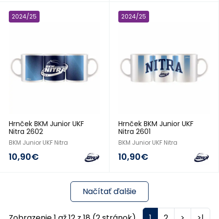
2024/25
2024/25
Hrnček BKM Junior UKF
Hrnček BKM Junior UKF
Nitra 2602
Nitra 2601
BKM Junior UKF Nitra
BKM Junior UKF Nitra
10,90€
10,90€
Načítať ďalšie
Zobrazenie 1 až 12 z 18 (2 stránok)
1
2
>
>|