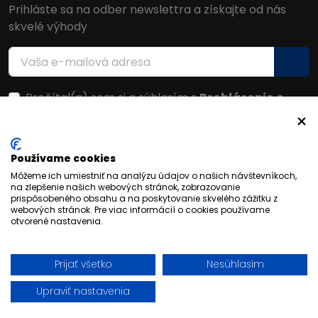
Prihláste sa na odber newslettra a získajte od nás
skvelé výhody
Prečítal(a) som si a súhlasím s
Prehlásenie o
ochrane osobných údajov
Facebook
Používame cookies
Môžeme ich umiestniť na analýzu údajov o našich návštevníkoch,
na zlepšenie našich webových stránok, zobrazovanie
prispôsobeného obsahu a na poskytovanie skvelého zážitku z
webových stránok. Pre viac informácií o cookies používame
otvorené nastavenia.
Prijať všetko
Nesúhlasím
© 2026 FORFANSHOP | Všetky práva vyhradené
Upraviť nastavenia
BAJAN
Vytvoril