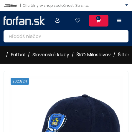
|
Oficiálny e-shop spoločnosti 3b s.r.o.
0
Futbal
Slovenské kluby
ŠKO Miloslavov
Šiltov
2023/24