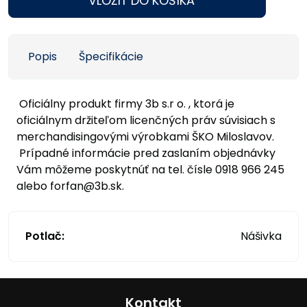
VLOŽIŤ DO KOŠÍKA
Popis
Špecifikácie
Oficiálny produkt firmy 3b s.r o. , ktorá je
oficiálnym držiteľom licenčných práv súvisiach s
merchandisingovými výrobkami ŠKO Miloslavov.
Prípadné informácie pred zaslaním objednávky
Vám môžeme poskytnúť na tel. čísle 0918 966 245
alebo forfan@3b.sk.
Potlač:
Nášivka
Kontakt