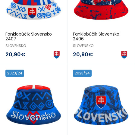
Fanklobúčik Slovensko
Fanklobúčik Slovensko
2407
2406
SLOVENSKO
SLOVENSKO
20,90€
20,90€
2023/24
2023/24