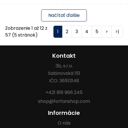
Načítať ďalšie
Zobrazenie 1 až 12 z
1
2
3
4
5
>
>|
57 (5 stránok)
Kontakt
3b, s.r.o.
Sabinovská 151
IČO: 36513148
+421 918 966 245
shop@forfanshop.com
Informácie
O nás