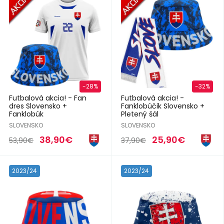
-28%
-32%
Futbalová akcia! - Fan
Futbalová akcia! -
dres Slovensko +
Fanklobúčik Slovensko +
Fanklobúk
Pletený šál
SLOVENSKO
SLOVENSKO
38,90€
25,90€
53,90€
37,90€
2023/24
2023/24