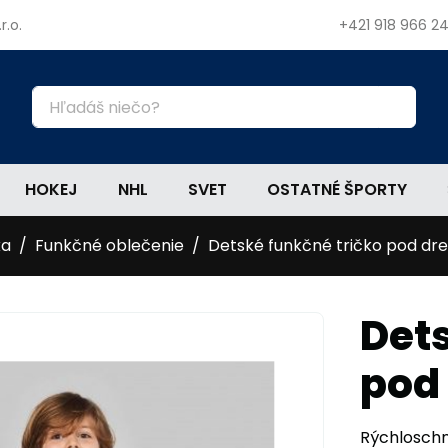
r.o.
+421 918 966 2
HOKEJ
NHL
SVET
OSTATNÉ ŠPORTY
ka
Funkčné oblečenie
Detské funkčné tričko pod dres
Dets
pod 
Rýchloschn