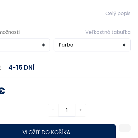
Celý popis
možnosti
Veľkostná tabuľka
4-15 DNÍ
ť
€
-
+
VLOŽIŤ DO KOŠÍKA