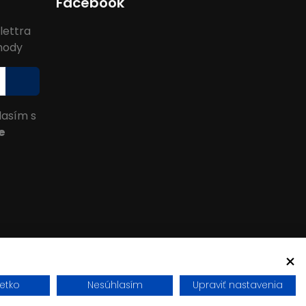
Facebook
lettra
ýhody
lasím s
e
šetko
Nesúhlasím
Upraviť nastavenia