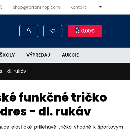
45
shop@forfanshop.com
Kontakt
0
0,00€
ŠKOLY
VÝPREDAJ
AUKCIE
 - dl. rukáv
ké funkčné tričko
dres - dl. rukáv
úce elastické priliehavé tričko vhodné k športovým