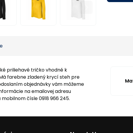
ie
ké priliehavé tričko vhodné k
Má farebne zladený krycí steh pre
Mat
odoslaním objednávky vám môžeme
nformácie na emailovej adresu
 mobilnom čísle 0918 966 245.