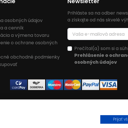
mácie
Newsletter
Prihláste sa na odber news
a získajte od nás skvelé v
a osobných údajov
a a cenník
ácia a výmena tovaru
senie o ochrane osobných
Prečítal(a) som si a súh
Prehlásenie o ochran
cné obchodné podmienky
osobných údajov
kupovať
Prijať v