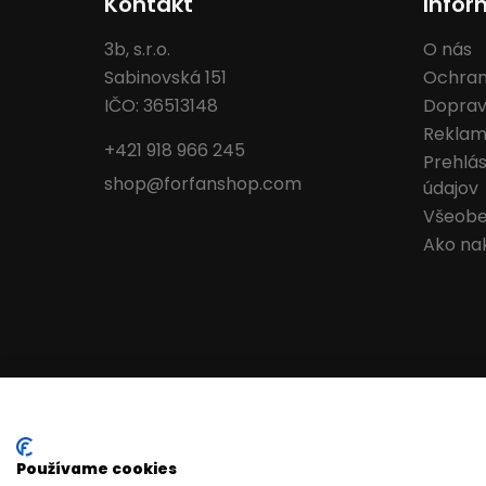
Kontakt
Infor
3b, s.r.o.
O nás
Sabinovská 151
Ochran
IČO: 36513148
Doprav
Reklam
+421 918 966 245
Prehlá
shop@forfanshop.com
údajov
Všeobe
Ako na
Používame cookies