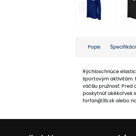
Popis
Špecifikác
Rýchloschnúce elastic
športovým aktivitám. 
väčšiu pružnosť.
Pred 
poskytnúť akékoľvek i
forfan@3b.sk alebo na