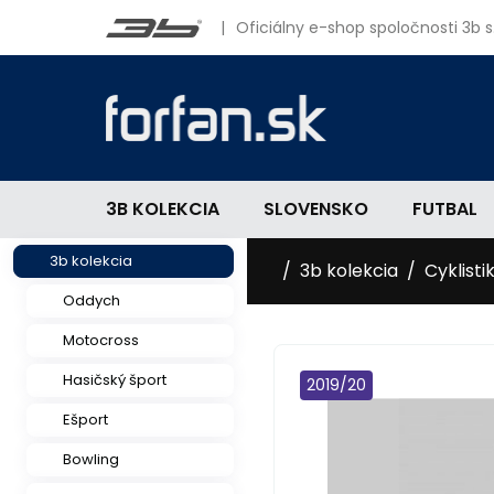
|
Oficiálny e-shop spoločnosti 3b s.
3B KOLEKCIA
SLOVENSKO
FUTBAL
3b kolekcia
3b kolekcia
Cyklisti
Oddych
Motocross
Hasičský šport
2019/20
Ešport
Bowling