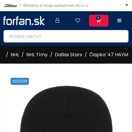
|
Oficiálny e-shop spoločnosti 3b s.r.o.
0
NHL
NHL Tímy
Dallas Stars
Čiapka '47 HAYMAK
2023/24