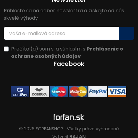
Prihláste sa na odber newslettra a získajte od nás
skvelé výhody
Prečítal(a) som si a súhlasím s
Prehlásenie o
ochrane osobných údajov
Facebook
© 2026 FORFANSHOP | Všetky práva vyhradené
BAJAN
Vytvoril