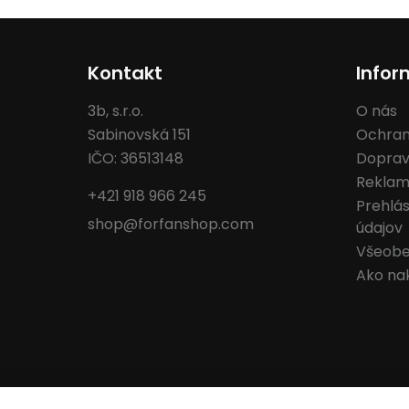
Kontakt
Infor
3b, s.r.o.
O nás
Sabinovská 151
Ochran
IČO: 36513148
Doprav
Reklam
+421 918 966 245
Prehlá
shop@forfanshop.com
údajov
Všeobe
Ako na