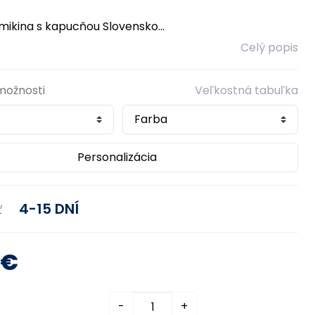
ikina s kapucňou Slovensko...
Celý popis
možnosti
Veľkostná tabuľka
Personalizácia
4-15 DNÍ
ť
0€
-
+