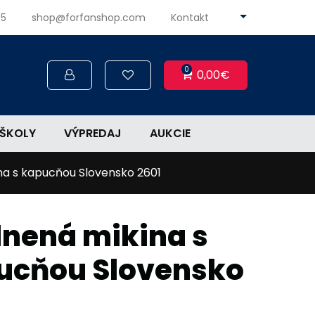
45
shop@forfanshop.com
Kontakt
0
0,00€
ŠKOLY
VÝPREDAJ
AUKCIE
na s kapucňou Slovensko 2601
lnená mikina s
ucňou Slovensko
1