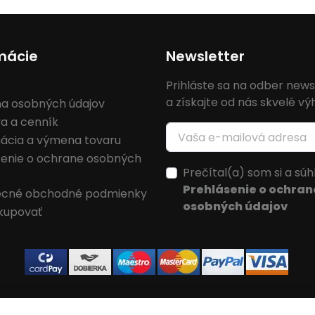
mácie
Newsletter
Prihláste sa na odber news
a získajte od nás skvelé v
a osobných údajov
a a cenník
ácia a výmena tovaru
senie o ochrane osobných
Prečítal(a) som si a súh
Prehlásenie o ochran
cné obchodné podmienky
osobných údajov
kupovať