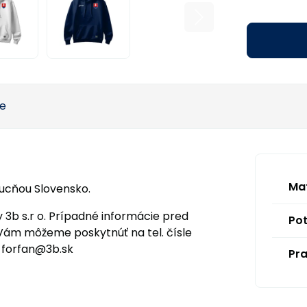
ie
Mat
ucňou Slovensko.
y 3b s.r o. Prípadné informácie pred
Pot
Vám môžeme poskytnúť na tel. čísle
 forfan@3b.sk
Pra