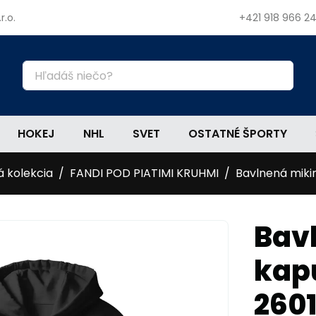
r.o.
+421 918 966 2
HOKEJ
NHL
SVET
OSTATNÉ ŠPORTY
á kolekcia
FANDI POD PIATIMI KRUHMI
Bavlnená miki
Bav
kap
260