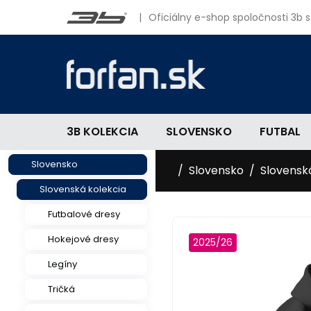
|
Oficiálny e-shop spoločnosti 3b s.
3B KOLEKCIA
SLOVENSKO
FUTBAL
Slovensko
Slovensko
Slovensk
Slovenská kolekcia
Futbalové dresy
Hokejové dresy
2025/26
Legíny
Tričká