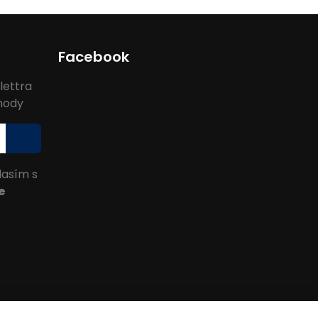
Facebook
lettra
ýhody
lasím s
e