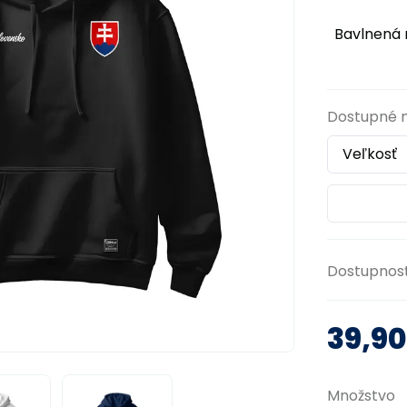
Bavlnená m
Dostupné 
Dostupnos
39,9
Množstvo