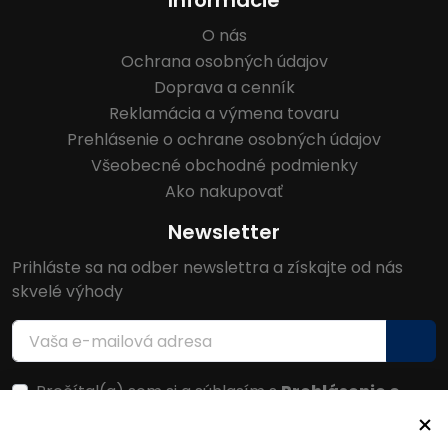
Informácie
O nás
Ochrana osobných údajov
Doprava a cenník
Reklamácia a výmena tovaru
Prehlásenie o ochrane osobných údajov
Všeobecné obchodné podmienky
Ako nakupovať
Newsletter
Prihláste sa na odber newslettra a získajte od nás
skvelé výhody
Prečítal(a) som si a súhlasím s
Prehlásenie o
ochrane osobných údajov
Facebook