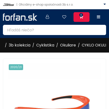
|
Oficiálny e-shop spoločnosti 3b s.r.o.
0
3b kolekcia
Cyklistika
Okuliare
CYKLO OKULIA
2020/21