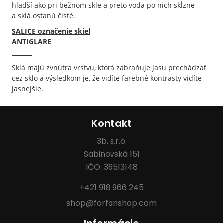
hladší ako pri bežnom skle a preto voda po nich skĺzne
a sklá ostanú čisté.
SALICE označenie skiel
ANTIGLARE
Sklá majú zvnútra vrstvu, ktorá zabraňuje jasu prechádzať
cez sklo a výsledkom je, že vidíte farebné kontrasty vidíte
jasnejšie.
Kontakt
3b, s.r.o.
Sabinovská 151
IČO: 36513148
+421 918 966 245
shop@forfanshop.com