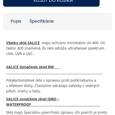
VLOŽIŤ DO KOŠÍKA
Popis
Špecifikácie
Všetky sklá SALICE
majú ochranu minimálne UV 400. UV
faktor 400 znamená, že sklo odráža ultrafialové spektrum
UVA, UVB a UVC..
SALICE Označenie skiel RW
Polykarbonátové sklá s úpravou proti poškriabaniu a
s efektom dúhy. Čiastočne odrážajú odlesky z vodných
plôch, snehu a ľadu.
SALICE označenie skiel IDRO –
WATERPROOF
Sklá majú špeciálnu povrchovú úpravu, ich povrch je preto