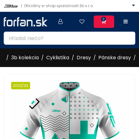
|
Oficiálny e-shop spoločnosti 3b s.r.o.
0
3b kolekcia
Cyklistika
Dresy
Pánske dresy
2022/23