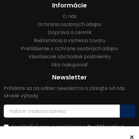
Informácie
O nás
Ochrana osobných údajov
Doprava a cenník
Reklamácia a výmena tovaru
Prehlásenie o ochrane osobných údajov
Všeobecné obchodné podmienky
Ako nakupovať
Newsletter
Prihláste sa na odber newslettra a získajte od nás
skvelé výhody
Prečítal(a) som si a súhlasím s
Prehlásenie o
ochrane osobných údajov