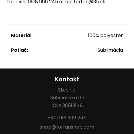
tel. čísle 0918 966 245 alebo forfan@3b.sk.
Materiál:
100% polyester
Potlač:
Sublimácia
Kontakt
3b, s.r.o.
Sabinovská 151
IČO: 36513148
+421 918 966 245
shop@forfanshop.com