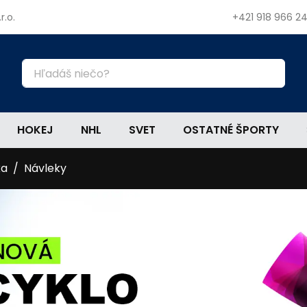
r.o.
+421 918 966 2
HOKEJ
NHL
SVET
OSTATNÉ ŠPORTY
ka
Návleky