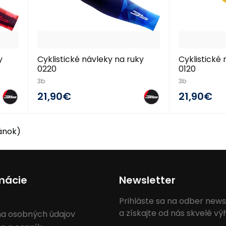
y
Cyklistické návleky na ruky
Cyklistické 
0220
0120
3b
3b
21,90€
21,90€
ránok)
mácie
Newsletter
Prihláste sa na odber news
a získajte od nás skvelé v
a osobných údajov