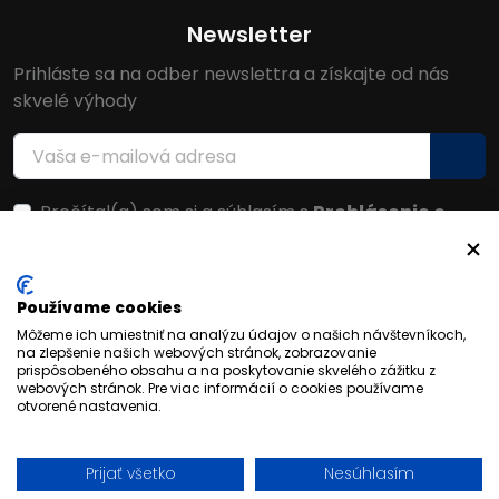
Newsletter
Prihláste sa na odber newslettra a získajte od nás
skvelé výhody
Prečítal(a) som si a súhlasím s
Prehlásenie o
ochrane osobných údajov
Facebook
Používame cookies
Môžeme ich umiestniť na analýzu údajov o našich návštevníkoch,
na zlepšenie našich webových stránok, zobrazovanie
prispôsobeného obsahu a na poskytovanie skvelého zážitku z
webových stránok. Pre viac informácií o cookies používame
otvorené nastavenia.
Prijať všetko
Nesúhlasím