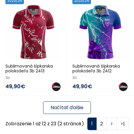
2023/24
2023/24
Sublimovaná šípkarska
Sublimovaná šípkarska
polokošeľa 3b 2413
polokošeľa 3b 2412
3b
3b
49,90€
49,90€
Načítať ďalšie
Zobrazenie 1 až 12 z 23 (2 stránok)
1
2
>
>|