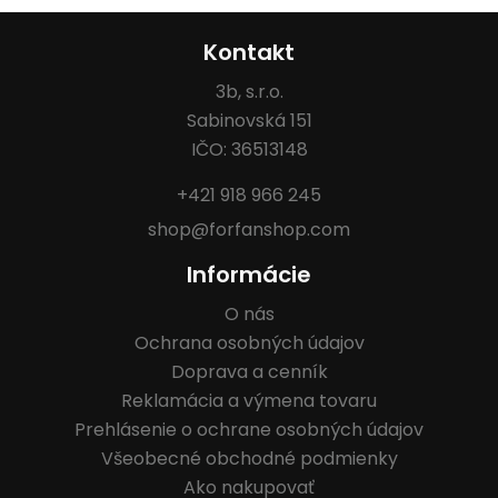
Kontakt
3b, s.r.o.
Sabinovská 151
IČO: 36513148
+421 918 966 245
shop@forfanshop.com
Informácie
O nás
Ochrana osobných údajov
Doprava a cenník
Reklamácia a výmena tovaru
Prehlásenie o ochrane osobných údajov
Všeobecné obchodné podmienky
Ako nakupovať