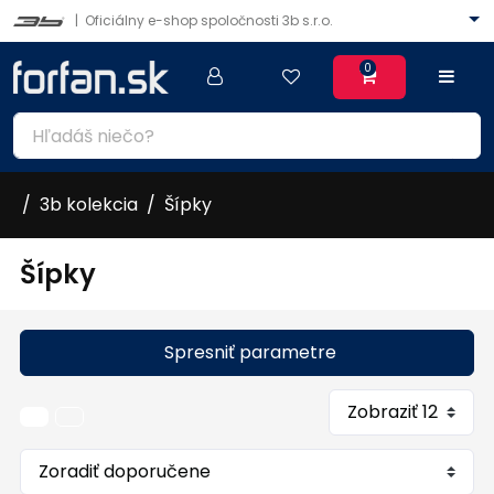
|
Oficiálny e-shop spoločnosti 3b s.r.o.
0
3b kolekcia
Šípky
Šípky
Spresniť parametre