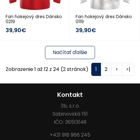
Fan hokejový dres Dánsko
Fan hokejový dres Dánsko
0219
0119
39,90€
39,90€
Načítať ďalšie
Zobrazenie 1 až 12 z 24 (2 stránok)
1
2
>
>|
Kontakt
3b, s.r.o.
Sabinovská 151
IČO: 36513148
+421 918 966 245