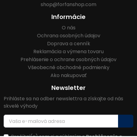
shop@forfanshop.com
Informácie
O nás
Ochrana osobných údajov
Doprava a cenník
Reklamácia a výmena tovaru
Prehlásenie o ochrane osobných údajov
Všeobecné obchodné podmienky
Ako nakupovať
Newsletter
Prihláste sa na odber newslettra a získajte od nás
skvelé výhody
Prečítal(a) som si a súhlasím s
Prehlásenie o