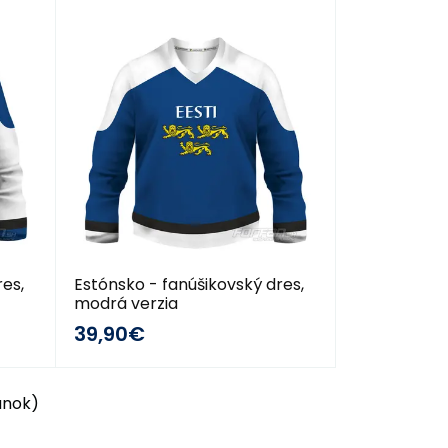
2013/14
res,
Estónsko - fanúšikovský dres,
modrá verzia
39,90€
ránok)