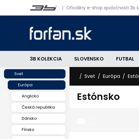
|
Oficiálny e-shop spoločnosti 3b s.
3B KOLEKCIA
SLOVENSKO
FUTBAL
Svet
Svet
Európa
Estó
Európa
Estónsko
Anglicko
Česká republika
Dánsko
Fínsko