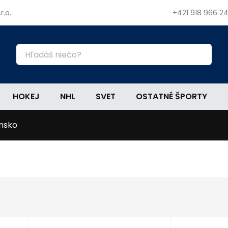
r.o.
+421 918 966 2
HOKEJ
NHL
SVET
OSTATNÉ ŠPORTY
nsko