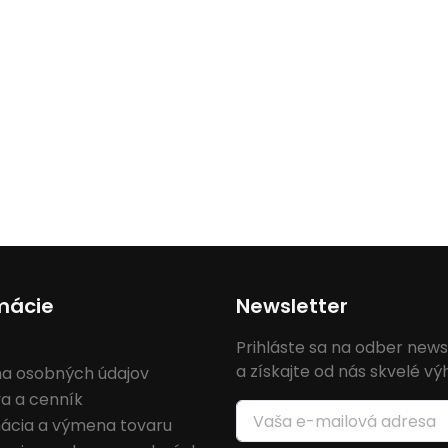
mácie
Newsletter
Prihláste sa na odber news
a získajte od nás skvelé v
a osobných údajov
a a cenník
ácia a výmena tovaru