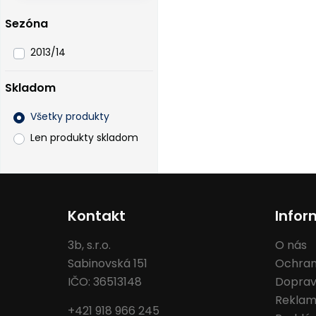
Sezóna
2013/14
Skladom
Všetky produkty
Len produkty skladom
Kontakt
Infor
3b, s.r.o.
O nás
Sabinovská 151
Ochran
IČO: 36513148
Doprav
Reklam
+421 918 966 245