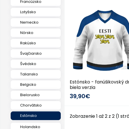
Francúzsko
2013/14
Lotyšsko
Nemecko
Nórsko
Rakúsko
Švajčiarsko
Švédsko
Taliansko
Estónsko - fanúšikovský d
Belgicko
biela verzia
Bielorusko
39,90€
Chorvátsko
Estónsko
Zobrazenie 1 až 2 z 2 (1 st
Holandsko