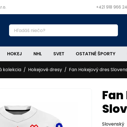
r.o.
+421 918 966 2
HOKEJ
NHL
SVET
OSTATNÉ ŠPORTY
á kolekcia
Hokejové dresy
Fan Hokejový dres Sloven
Fan
Slo
Slovenský