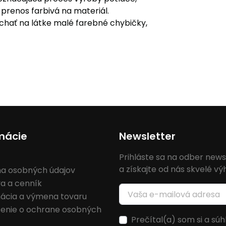
 prenos farbivá na materiál.
hať na látke malé farebné chybičky,
mácie
Newsletter
Prihláste sa na odber news
a získajte od nás skvelé v
a osobných údajov
a a cenník
ácia a výmena tovaru
senie o ochrane osobných
Prečítal(a) som si a súh