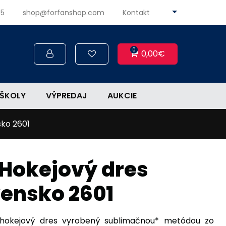
45
shop@forfanshop.com
Kontakt
0
0,00€
ŠKOLY
VÝPREDAJ
AUKCIE
sko 2601
 Hokejový dres
vensko 2601
 hokejový dres vyrobený sublimačnou* metódou zo