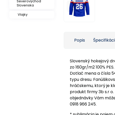
Severovýchod
Slovenska
Vlajky
Popis
Špecifikác
Slovenský hokejový d
zo 160gr/m2 100% PES.
Dotlač mena a čísla 5
typu dresu. Fanúšikovs
hráčskemu, ktorý je kl
produkt firmy 3b s.r o
objednávky Vám môže
0918 966 245.
* sublimácia je pojem