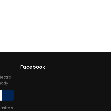
Facebook
lettra
ýhody
lasím s