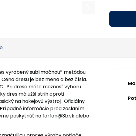
ie
res vyrobený sublimačnou* metódou
 Cena dresu je bez mena a bez čísla.
Mat
€. Pri drese máte možnosť výberu
ký dres má užší strih oproti
Pot
asický na hokejovú výstroj. Oficiálny
. Prípadné informácie pred zaslaním
me poskytnúť na forfan@3b.sk alebo
 označujúcu proces výroby potlače,