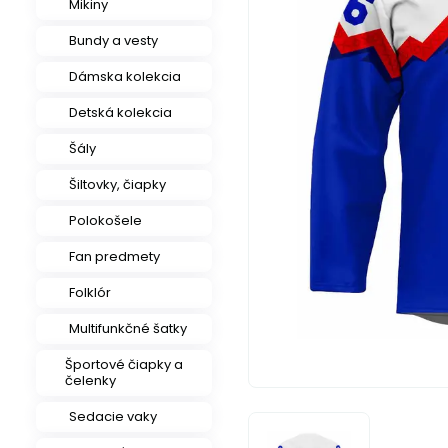
Mikiny
Bundy a vesty
Dámska kolekcia
Detská kolekcia
Šály
Šiltovky, čiapky
Polokošele
Fan predmety
Folklór
Multifunkčné šatky
Športové čiapky a
čelenky
Sedacie vaky