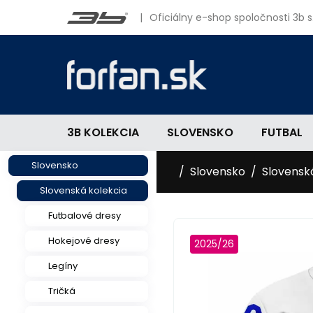
|
Oficiálny e-shop spoločnosti 3b s.
3B KOLEKCIA
SLOVENSKO
FUTBAL
Slovensko
Slovensko
Slovensk
Slovenská kolekcia
Futbalové dresy
Hokejové dresy
2025/26
Legíny
Tričká