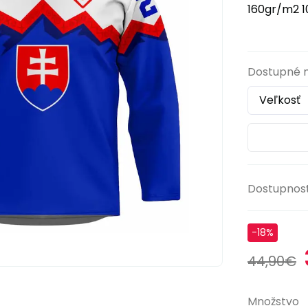
160gr/m2 10
Dostupné 
Dostupnos
-18%
44,90€
Množstvo