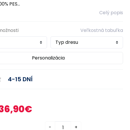
0% PES...
Celý popis
možnosti
Veľkostná tabuľka
Personalizácia
4-15 DNÍ
ť
36,90€
-
+