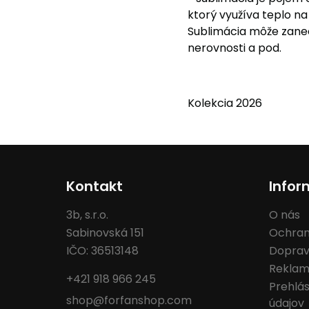
ktorý využíva teplo na
Sublimácia môže zanec
nerovnosti a pod.
Kolekcia 2026
Kontakt
Infor
3b, s.r.o.
O nás
Sabinovská 151
Ochran
IČO: 36513148
Doprav
Reklam
+421 918 966 245
Prehlá
shop@forfanshop.com
údajov