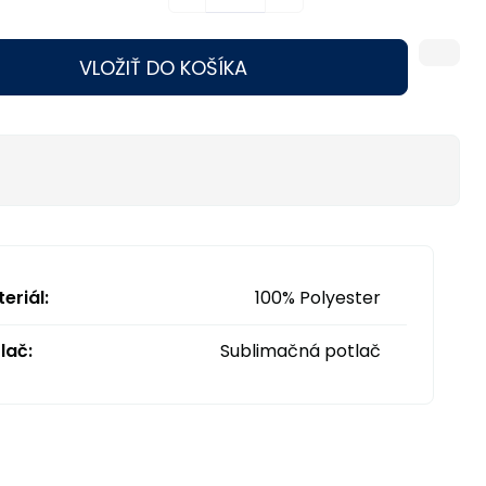
VLOŽIŤ DO KOŠÍKA
eriál:
100% Polyester
lač:
Sublimačná potlač