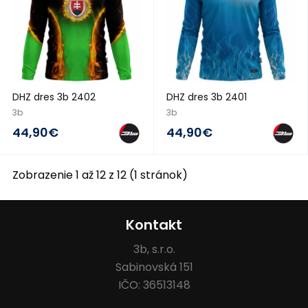
DHZ dres 3b 2402
DHZ dres 3b 2401
3b
3b
44,90€
44,90€
Zobrazenie 1 až 12 z 12 (1 stránok)
Kontakt
3b, s.r.o.
Sabinovská 151
IČO: 36513148