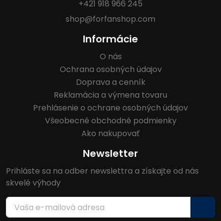
+421 918 966 245
shop@forfanshop.com
Informácie
O nás
Ochrana osobných údajov
Doprava a cenník
Reklamácia a výmena tovaru
Prehlásenie o ochrane osobných údajov
Všeobecné obchodné podmienky
Ako nakupovať
Newsletter
Prihláste sa na odber newslettra a získajte od nás
skvelé výhody