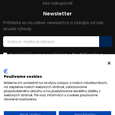
Ako nakupovať
Newsletter
Prihláste sa na odber newslettra a získajte od nás
skvelé výhody
Prečítal(a) som si a súhlasím s
Prehlásenie o
ochrane osobných údajov
Facebook
Používame cookies
Môžeme ich umiestniť na analýzu údajov o našich návštevníkoch,
na zlepšenie našich webových stránok, zobrazovanie
prispôsobeného obsahu a na poskytovanie skvelého zážitku z
webových stránok. Pre viac informácií o cookies používame
otvorené nastavenia.
Prijať všetko
Nesúhlasím