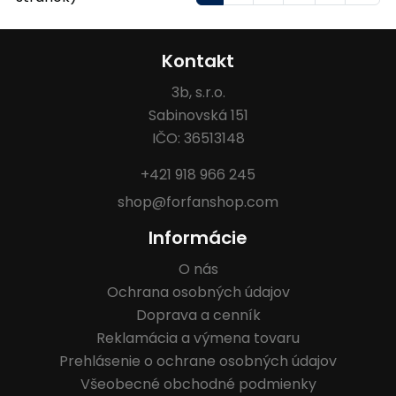
Kontakt
3b, s.r.o.
Sabinovská 151
IČO: 36513148
+421 918 966 245
shop@forfanshop.com
Informácie
O nás
Ochrana osobných údajov
Doprava a cenník
Reklamácia a výmena tovaru
Prehlásenie o ochrane osobných údajov
Všeobecné obchodné podmienky