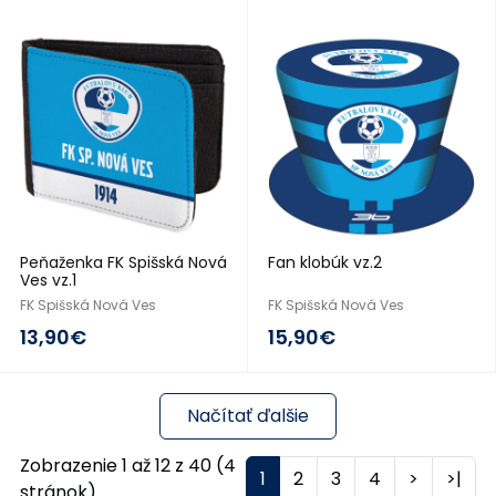
2016/17
2016/17
Peňaženka FK Spišská Nová
Fan klobúk vz.2
Ves vz.1
FK Spišská Nová Ves
FK Spišská Nová Ves
13,90€
15,90€
Načítať ďalšie
Zobrazenie 1 až 12 z 40 (4
1
2
3
4
>
>|
stránok)