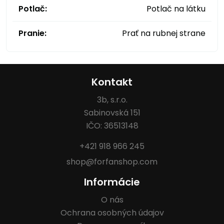
Potlač:
Potlač na látku
Pranie:
Prať na rubnej strane
Kontakt
3b, s.r.o.
Sabinovská 151
IČO: 36513148
+421 918 966 245
shop@forfanshop.com
Informácie
O nás
Ochrana osobných údajov