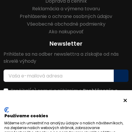
Doprava a cenník
Reklamácia a výmena tovaru
Prehlásenie o ochrane osobných údajov
Všeobecné obchodné podmienky
Ako nakupovať
Newsletter
Prihláste sa na odber newslettra a získajte od nás
skvelé výhody
Prečítal(a) som si a súhlasím s
Prehlásenie o
ochrane osobných údajov
Facebook
Používame cookies
Môžeme ich umiestniť na analýzu údajov o našich návštevníkoch,
na zlepšenie našich webových stránok, zobrazovanie