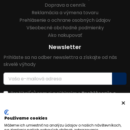
Doprava a cenník
Reklamácia a výmena tovaru
Prehlásenie o ochrane osobných údajov
Všeobecné obchodné podmienky
Ako nakupovať
Newsletter
Prihláste sa na odber newslettra a získajte od nás
skvelé výhody
Prečítal(a) som si a súhlasím s
Prehlásenie o
ochrane osobných údajov
Facebook
Používame cookies
Môžeme ich umiestniť na analýzu údajov o našich návštevníkoch,
na zlepšenie našich webových stránok, zobrazovanie