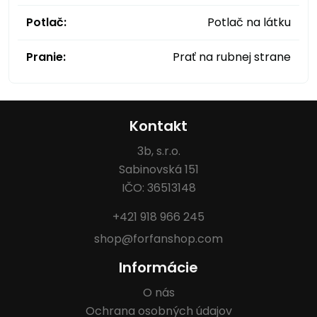
Potlač:
Potlač na látku
Pranie:
Prať na rubnej strane
Kontakt
3b, s.r.o.
Sabinovská 151
IČO: 36513148
+421 918 966 245
shop@forfanshop.com
Informácie
O nás
Ochrana osobných údajov