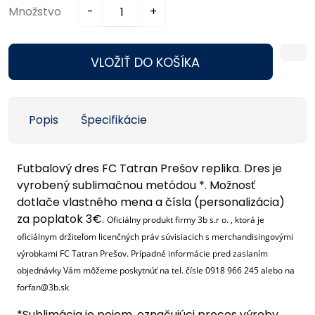
Množstvo
-
+
VLOŽIŤ DO KOŠÍKA
Popis
Špecifikácie
Futbalový dres FC Tatran Prešov replika. Dres je
vyrobený sublimačnou metódou *. Možnosť
dotlače vlastného mena a čísla (personalizácia)
za poplatok 3€.
Oficiálny produkt firmy 3b s.r o. , ktorá je
oficiálnym držiteľom licenčných práv súvisiacich s merchandisingovými
výrobkami
FC Tatran Prešov
. Prípadné informácie pred zaslaním
objednávky Vám môžeme poskytnúť na tel. čísle 0918 966 245 alebo na
forfan@3b.sk
*Sublimácia je pojem, označujúci proces výroby