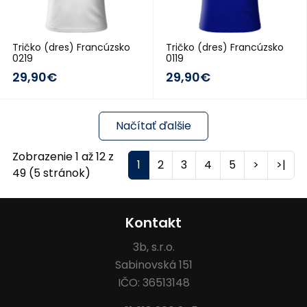
Tričko (dres) Francúzsko
Tričko (dres) Francúzsko
0219
0119
29,90€
29,90€
Načítať ďalšie
Zobrazenie 1 až 12 z
1
2
3
4
5
>
>|
49 (5 stránok)
Kontakt
3b, s.r.o.
Sabinovská 151
IČO: 36513148