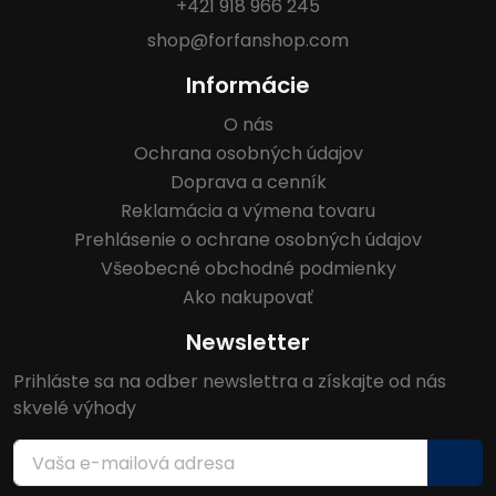
+421 918 966 245
shop@forfanshop.com
Informácie
O nás
Ochrana osobných údajov
Doprava a cenník
Reklamácia a výmena tovaru
Prehlásenie o ochrane osobných údajov
Všeobecné obchodné podmienky
Ako nakupovať
Newsletter
Prihláste sa na odber newslettra a získajte od nás
skvelé výhody