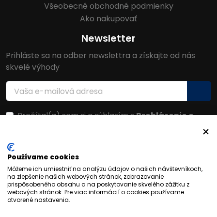
Všeobecné obchodné podmienky
Ako nakupovať
Newsletter
Prihláste sa na odber newslettra a získajte od nás
skvelé výhody
Prečítal(a) som si a súhlasím s
Prehlásenie o
ochrane osobných údajov
Facebook
Používame cookies
Môžeme ich umiestniť na analýzu údajov o našich návštevníkoch,
na zlepšenie našich webových stránok, zobrazovanie
prispôsobeného obsahu a na poskytovanie skvelého zážitku z
webových stránok. Pre viac informácií o cookies používame
otvorené nastavenia.