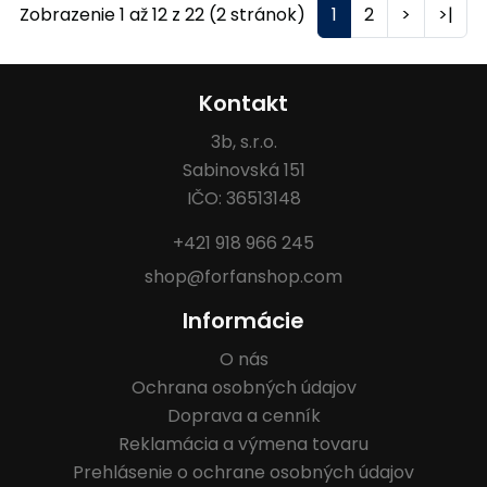
Zobrazenie 1 až 12 z 22 (2 stránok)
1
2
>
>|
Kontakt
3b, s.r.o.
Sabinovská 151
IČO: 36513148
+421 918 966 245
shop@forfanshop.com
Informácie
O nás
Ochrana osobných údajov
Doprava a cenník
Reklamácia a výmena tovaru
Prehlásenie o ochrane osobných údajov