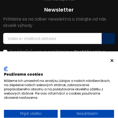
Newsletter
Prihláste sa na odber newslettra a získajte od nás
skvelé výhody
Prečítal(a) som si a súhlasím s
Prehlásenie o
ochrane osobných údajov
Facebook
Používame cookies
Môžeme ich umiestniť na analýzu údajov o našich návštevníkoch,
na zlepšenie našich webových stránok, zobrazovanie
prispôsobeného obsahu a na poskytovanie skvelého zážitku z
webových stránok. Pre viac informácií o cookies používame
otvorené nastavenia.
Prijať všetko
Nesúhlasím