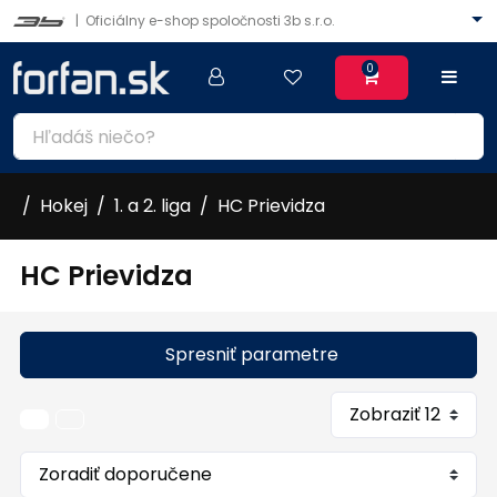
|
Oficiálny e-shop spoločnosti 3b s.r.o.
0
Hokej
1. a 2. liga
HC Prievidza
HC Prievidza
Spresniť parametre