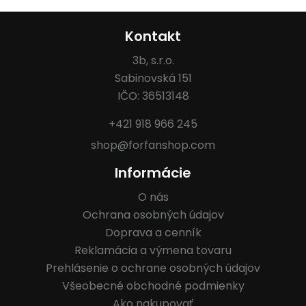
Kontakt
3b, s.r.o.
Sabinovská 151
IČO: 36513148
+421 918 966 245
shop@forfanshop.com
Informácie
O nás
Ochrana osobných údajov
Doprava a cenník
Reklamácia a výmena tovaru
Prehlásenie o ochrane osobných údajov
Všeobecné obchodné podmienky
Ako nakupovať