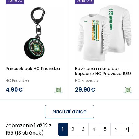
2019/20
2019/20
Prívesok puk HC Prievidza
Bavlnená mikina bez
kapucne HC Prievidza 1919
HC Prievidza
HC Prievidza
4,90€
29,90€
Načítať ďalšie
Zobrazenie 1 až 12 z
1
2
3
4
5
>
>|
155 (13 stránok)