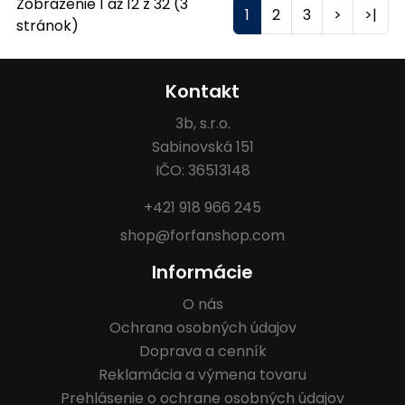
Zobrazenie 1 až 12 z 32 (3
1
2
3
>
>|
stránok)
Kontakt
3b, s.r.o.
Sabinovská 151
IČO: 36513148
+421 918 966 245
shop@forfanshop.com
Informácie
O nás
Ochrana osobných údajov
Doprava a cenník
Reklamácia a výmena tovaru
Prehlásenie o ochrane osobných údajov