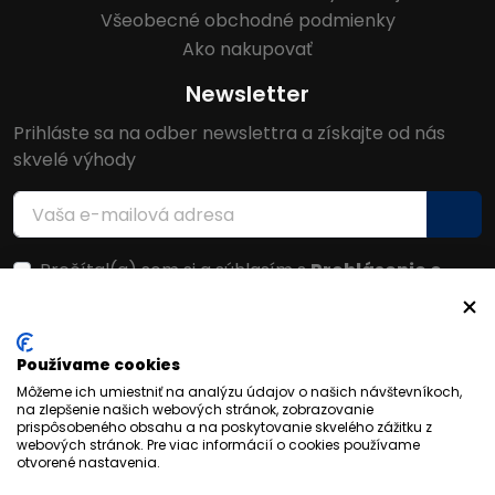
Všeobecné obchodné podmienky
Ako nakupovať
Newsletter
Prihláste sa na odber newslettra a získajte od nás
skvelé výhody
Prečítal(a) som si a súhlasím s
Prehlásenie o
ochrane osobných údajov
Facebook
Používame cookies
Môžeme ich umiestniť na analýzu údajov o našich návštevníkoch,
na zlepšenie našich webových stránok, zobrazovanie
prispôsobeného obsahu a na poskytovanie skvelého zážitku z
webových stránok. Pre viac informácií o cookies používame
otvorené nastavenia.