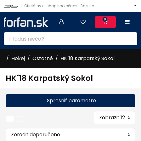
|
Oficiálny e-shop spoločnosti 3b s.r.o.
0
Hokej
Ostatné
HK´18 Karpatský Sokol
HK´18 Karpatský Sokol
Spresniť parametre