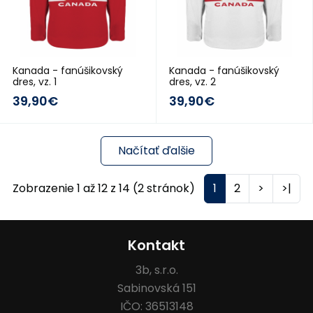
Kanada - fanúšikovský
Kanada - fanúšikovský
dres, vz. 1
dres, vz. 2
39,90€
39,90€
Načítať ďalšie
Zobrazenie 1 až 12 z 14 (2 stránok)
1
2
>
>|
Kontakt
3b, s.r.o.
Sabinovská 151
IČO: 36513148