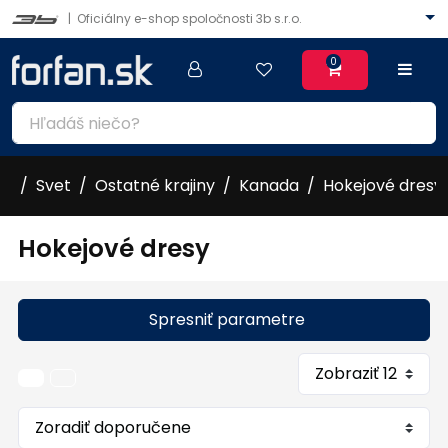
|
Oficiálny e-shop spoločnosti 3b s.r.o.
0
Svet
Ostatné krajiny
Kanada
Hokejové dresy
Hokejové dresy
Spresniť parametre