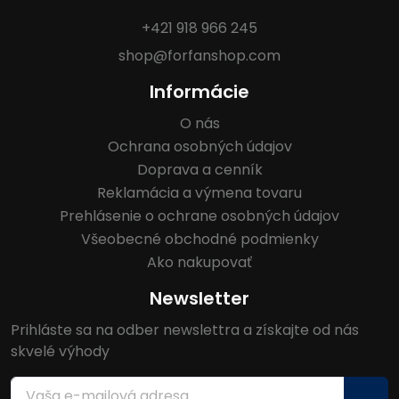
+421 918 966 245
shop@forfanshop.com
Informácie
O nás
Ochrana osobných údajov
Doprava a cenník
Reklamácia a výmena tovaru
Prehlásenie o ochrane osobných údajov
Všeobecné obchodné podmienky
Ako nakupovať
Newsletter
Prihláste sa na odber newslettra a získajte od nás
skvelé výhody