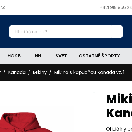
r.o.
+421 918 966 2
HOKEJ
NHL
SVET
OSTATNÉ ŠPORTY
y
Kanada
Mikiny
Mikina s kapucňou Kanada vz. 1
Mik
Kana
Oficiálny pr