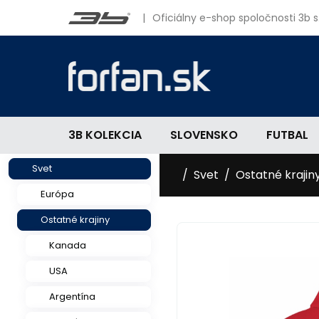
|
Oficiálny e-shop spoločnosti 3b s.
3B KOLEKCIA
SLOVENSKO
FUTBAL
Svet
Svet
Ostatné krajin
Európa
Ostatné krajiny
Kanada
2014/15
USA
Argentína