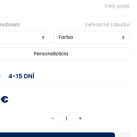
Celý popis
možnosti
Veľkostná tabuľka
Personalizácia
4-15 DNÍ
ť
0€
-
+