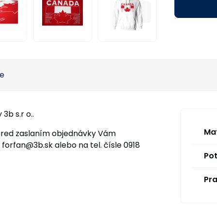
ie
3b s.r o..
Mat
pred zaslaním objednávky Vám
orfan@3b.sk alebo na tel. čísle 0918
Pot
Pra