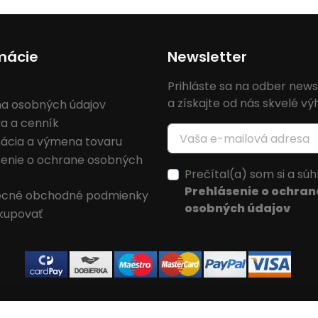
mácie
Newsletter
Prihláste sa na odber news
a získajte od nás skvelé v
a osobných údajov
a a cenník
ácia a výmena tovaru
senie o ochrane osobných
Prečítal(a) som si a súh
Prehlásenie o ochran
cné obchodné podmienky
osobných údajov
kupovať