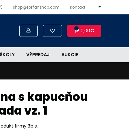
45
shop@forfanshop.com
Kontakt
0
0,00€
ŠKOLY
VÝPREDAJ
AUKCIE
ina s kapucňou
da vz. 1
odukt firmy 3b s...