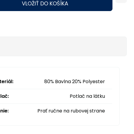
VLOŽIŤ DO KOŠÍKA
eriál:
80% Bavlna 20% Polyester
lač:
Potlač na látku
nie:
Prať ručne na rubovej strane