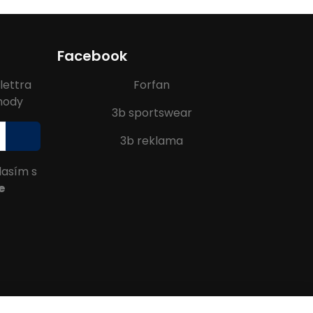
Facebook
lettra
Forfan
ýhody
3b sportswear
3b reklama
lasím s
e