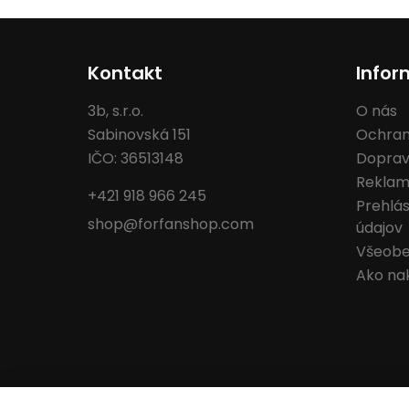
Kontakt
Infor
3b, s.r.o.
O nás
Sabinovská 151
Ochran
IČO: 36513148
Doprav
Reklam
+421 918 966 245
Prehlá
shop@forfanshop.com
údajov
Všeobe
Ako na