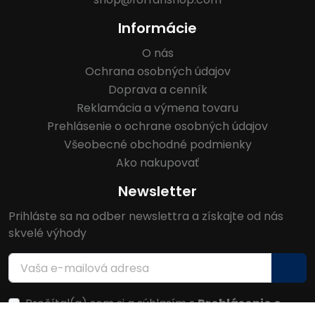
Informácie
O nás
Ochrana osobných údajov
Doprava a cenník
Reklamácia a výmena tovaru
Prehlásenie o ochrane osobných údajov
Všeobecné obchodné podmienky
Ako nakupovať
Newsletter
Prihláste sa na odber newslettra a získajte od nás
skvelé výhody
Prečítal(a) som si a súhlasím s
Prehlásenie o