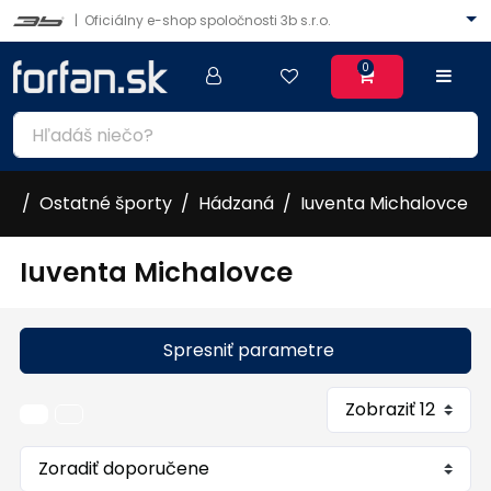
|
Oficiálny e-shop spoločnosti 3b s.r.o.
0
Ostatné športy
Hádzaná
Iuventa Michalovce
Iuventa Michalovce
Spresniť parametre