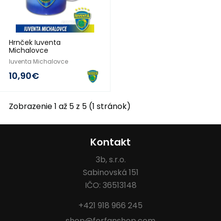
Hrnček Iuventa
Michalovce
Iuventa Michalovce
10,90€
Zobrazenie 1 až 5 z 5 (1 stránok)
Kontakt
3b, s.r.o.
Sabinovská 151
IČO: 36513148
+421 918 966 245
shop@forfanshop.com