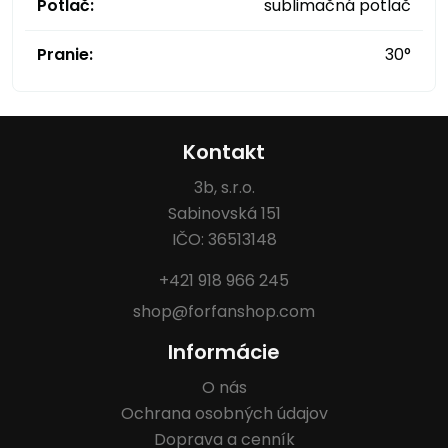
Potlač:
sublimačná potlač
Pranie:
30°
Kontakt
3b, s.r.o.
Sabinovská 151
IČO: 36513148
+421 918 966 245
shop@forfanshop.com
Informácie
O nás
Ochrana osobných údajov
Doprava a cenník