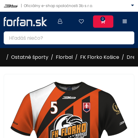
|
Oficiálny e-shop spoločnosti 3b s.r.o.
0
Ostatné športy
Florbal
FK Florko Košice
Dres
2016/17