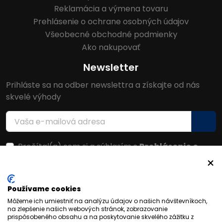
Reklamácia a výmena tovaru
Prehlásenie o ochrane osobných údajov
Všeobecné obchodné podmienky
Ako nakupovať
Newsletter
Prihláste sa na odber newslettra a získajte od nás
skvelé výhody
Prečítal(a) som si a súhlasím s
Prehlásenie o
ochrane osobných údajov
Facebook
Používame cookies
Môžeme ich umiestniť na analýzu údajov o našich návštevníkoch,
na zlepšenie našich webových stránok, zobrazovanie
prispôsobeného obsahu a na poskytovanie skvelého zážitku z