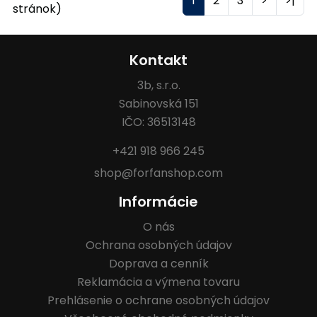
1
2
3
>
>|
stránok)
Kontakt
3b, s.r.o.
Sabinovská 151
IČO: 36513148
+421 918 966 245
shop@forfanshop.com
Informácie
O nás
Ochrana osobných údajov
Doprava a cenník
Reklamácia a výmena tovaru
Prehlásenie o ochrane osobných údajov