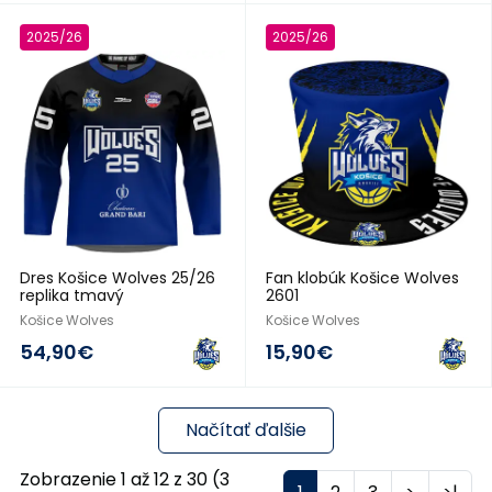
2025/26
2025/26
Dres Košice Wolves 25/26
Fan klobúk Košice Wolves
replika tmavý
2601
Košice Wolves
Košice Wolves
54,90€
15,90€
Načítať ďalšie
Zobrazenie 1 až 12 z 30 (3