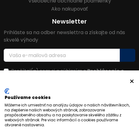
Všeobecné obchodné podmienky
Ako nakupovať
Newsletter
Prihláste sa na odber newslettra a získajte od nás
skvelé výhody
Prečítal(a) som si a súhlasím s
Prehlásenie o
ochrane osobných údajov
Facebook
Používame cookies
Môžeme ich umiestniť na analýzu údajov o našich návštevníkoch,
na zlepšenie našich webových stránok, zobrazovanie
prispôsobeného obsahu a na poskytovanie skvelého zážitku z
webových stránok. Pre viac informácií o cookies používame
otvorené nastavenia.