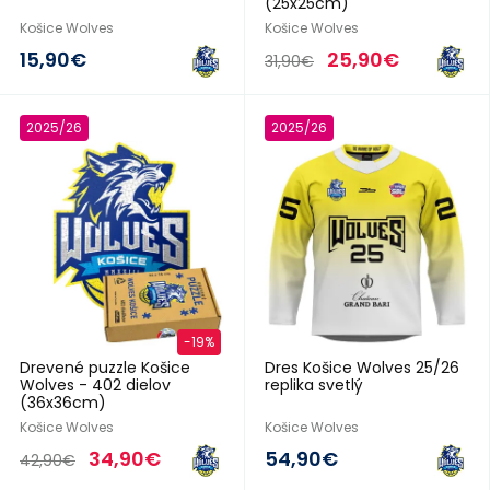
(25x25cm)
Košice Wolves
Košice Wolves
15,90€
25,90€
31,90€
2025/26
2025/26
-19%
Drevené puzzle Košice
Dres Košice Wolves 25/26
Wolves - 402 dielov
replika svetlý
(36x36cm)
Košice Wolves
Košice Wolves
34,90€
54,90€
42,90€