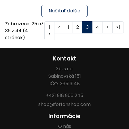
Načítať ďalšie
Zobrazenie 25 až
|
<
1
2
3
4
>
>|
36 z 44 (4
<
stránok)
Kontakt
3b, s.r.o.
Sabinovská 151
IČO: 36513148
+421 918 966 245
shop@forfanshop.com
Informácie
O nás