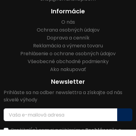
Informácie
O nás
Ochrana osobných údajov
Doprava a cenník
Reklamácia a výmena tovaru
Prehlásenie o ochrane osobných údajov
Všeobecné obchodné podmienky
Ako nakupovať
Newsletter
Prihláste sa na odber newslettra a získajte od nás
skvelé výhody
Prečítal(a) som si a súhlasím s
Prehlásenie o