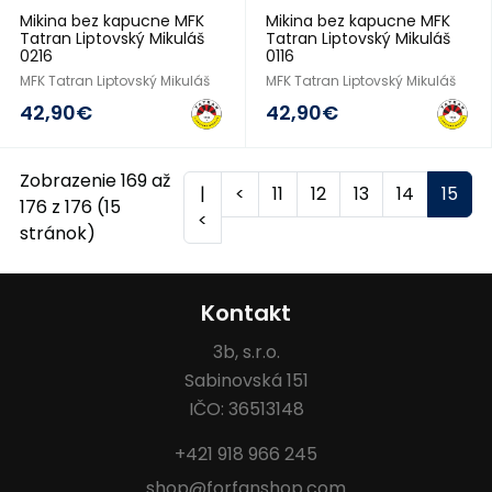
Mikina bez kapucne MFK
Mikina bez kapucne MFK
Tatran Liptovský Mikuláš
Tatran Liptovský Mikuláš
0216
0116
MFK Tatran Liptovský Mikuláš
MFK Tatran Liptovský Mikuláš
42,90€
42,90€
Zobrazenie 169 až
|
<
11
12
13
14
15
176 z 176 (15
<
stránok)
Kontakt
3b, s.r.o.
Sabinovská 151
IČO: 36513148
+421 918 966 245
shop@forfanshop.com