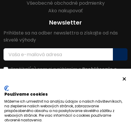
Všeobecné obchodné podmienky
Ako nakupovať
Newsletter
Prihláste sa na odber newslettra a získajte od nás
skvelé výhody
Prečítal(a) som si a súhlasím s
Prehlásenie o
ochrane osobných údajov
Facebook
Používame cookies
Môžeme ich umiestniť na analýzu údajov o našich návštevníkoch,
na zlepšenie našich webových stránok, zobrazovanie
prispôsobeného obsahu a na poskytovanie skvelého zážitku z
webových stránok. Pre viac informácií o cookies používame
otvorené nastavenia.