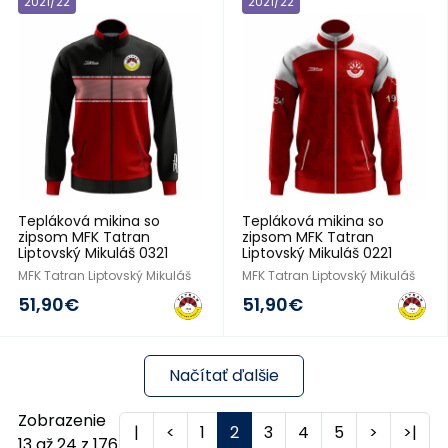
2021/22
2021/22
Tepláková mikina so
Tepláková mikina so
zipsom MFK Tatran
zipsom MFK Tatran
Liptovský Mikuláš 0321
Liptovský Mikuláš 0221
MFK Tatran Liptovský Mikuláš
MFK Tatran Liptovský Mikuláš
51,90€
51,90€
Načítať ďalšie
Zobrazenie
|
<
1
2
3
4
5
>
>|
13 až 24 z 176