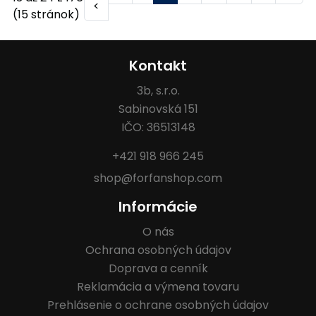
<
(15 stránok)
Kontakt
3b, s.r.o.
Sabinovská 151
IČO: 36513148
+421 918 966 245
shop@forfanshop.com
Informácie
O nás
Ochrana osobných údajov
Doprava a cenník
Reklamácia a výmena tovaru
Prehlásenie o ochrane osobných údajov