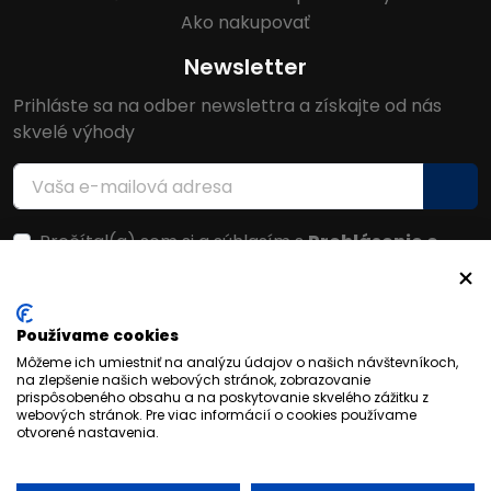
Ako nakupovať
Newsletter
Prihláste sa na odber newslettra a získajte od nás
skvelé výhody
Prečítal(a) som si a súhlasím s
Prehlásenie o
ochrane osobných údajov
Facebook
Používame cookies
Môžeme ich umiestniť na analýzu údajov o našich návštevníkoch,
na zlepšenie našich webových stránok, zobrazovanie
prispôsobeného obsahu a na poskytovanie skvelého zážitku z
webových stránok. Pre viac informácií o cookies používame
otvorené nastavenia.