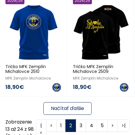
2024/25
2024/25
Tričko MFK Zemplín
Tričko MFK Zemplín
Michalovce 2510
Michalovce 2509
MFK Zemplín Michalovce
MFK Zemplín Michalovce
18,90€
18,90€
Načítať ďalšie
Zobrazenie
|
<
1
2
3
4
5
>
>|
13 až 24 z 98
<