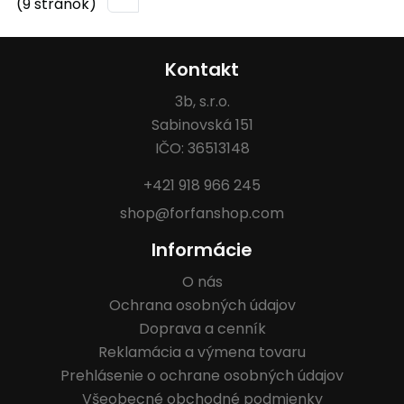
(9 stránok)
Kontakt
3b, s.r.o.
Sabinovská 151
IČO: 36513148
+421 918 966 245
shop@forfanshop.com
Informácie
O nás
Ochrana osobných údajov
Doprava a cenník
Reklamácia a výmena tovaru
Prehlásenie o ochrane osobných údajov
Všeobecné obchodné podmienky