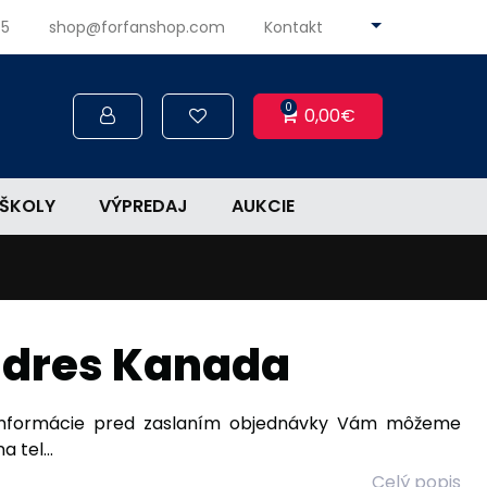
45
shop@forfanshop.com
Kontakt
0
0,00€
ŠKOLY
VÝPREDAJ
AUKCIE
idres Kanada
informácie pred zaslaním objednávky Vám môžeme
 tel...
Celý popis