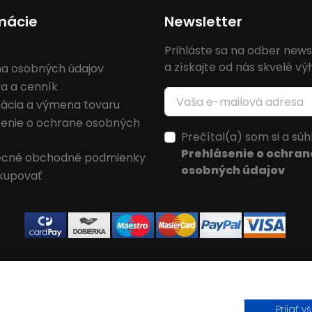
mácie
Newsletter
Prihláste sa na odber news
a získajte od nás skvelé v
a osobných údajov
a a cenník
ácia a výmena tovaru
senie o ochrane osobných
Prečítal(a) som si a súh
Prehlásenie o ochran
cné obchodné podmienky
osobných údajov
kupovať
Prijať v