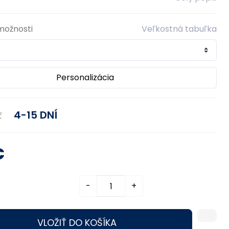
možnosti
Veľkostná tabuľka
Personalizácia
4-15 DNÍ
ť
€
-
+
VLOŽIŤ DO KOŠÍKA