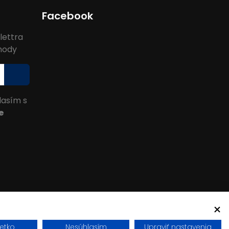
Facebook
lettra
ýhody
lasím s
e
šetko
Nesúhlasím
Upraviť nastavenia