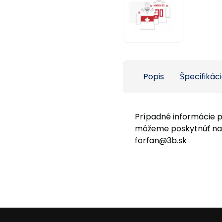
Popis
Špecifikác
Prípadné informácie 
môžeme poskytnúť na t
forfan@3b.sk