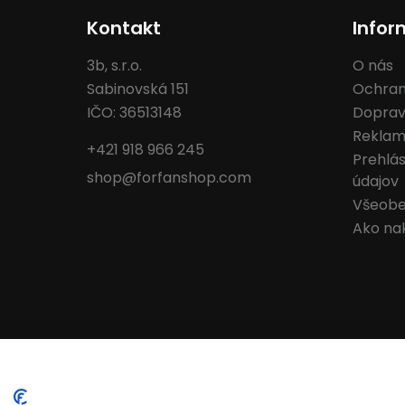
Kontakt
Infor
3b, s.r.o.
O nás
Sabinovská 151
Ochran
IČO: 36513148
Doprav
Reklam
+421 918 966 245
Prehlá
shop@forfanshop.com
údajov
Všeobe
Ako na