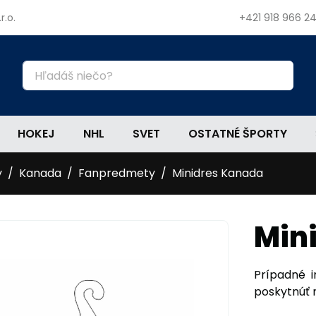
r.o.
+421 918 966 2
HOKEJ
NHL
SVET
OSTATNÉ ŠPORTY
y
Kanada
Fanpredmety
Minidres Kanada
Min
Prípadné 
poskytnúť na