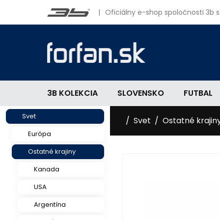
|
Oficiálny e-shop spoločnosti 3b s.
3B KOLEKCIA
SLOVENSKO
FUTBAL
Svet
Svet
Ostatné krajin
Európa
Ostatné krajiny
Kanada
2015/16
USA
Argentína