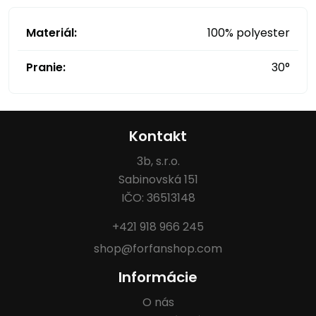
Materiál:
100% polyester
Pranie:
30°
Kontakt
3b, s.r.o.
Sabinovská 151
IČO: 36513148
+421 918 966 245
shop@forfanshop.com
Informácie
O nás