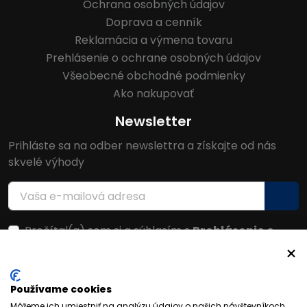
Ochrana osobných údajov
Doprava a cenník
Reklamácia a výmena tovaru
Prehlásenie o ochrane osobných údajov
Všeobecné obchodné podmienky
Ako nakupovať
Newsletter
Prihláste sa na odber newslettra a získajte od nás
skvelé výhody
Prečítal(a) som si a súhlasím s
Prehlásenie o
ochrane osobných údajov
Facebook
Používame cookies
Môžeme ich umiestniť na analýzu údajov o našich návštevníkoch,