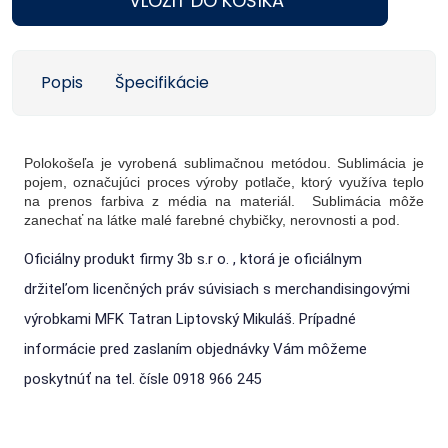
VLOŽIŤ DO KOŠÍKA
Popis
Špecifikácie
Polokošeľa je vyrobená sublimačnou metódou. Sublimácia je
pojem, označujúci proces výroby potlače, ktorý využíva teplo
na prenos farbiva z média na materiál. Sublimácia môže
zanechať na látke malé farebné chybičky, nerovnosti a pod.
Oficiálny produkt firmy 3b s.r o. , ktorá je oficiálnym
držiteľom licenčných práv súvisiach s merchandisingovými
výrobkami MFK Tatran Liptovský Mikuláš. Prípadné
informácie pred zaslaním objednávky Vám môžeme
poskytnúť na tel. čísle 0918 966 245