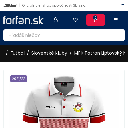
|
Oficiálny e-shop spoločnosti 3b s.r.o.
0
Futbal
Slovenské kluby
MFK Tatran Liptovský Mi
2021/22