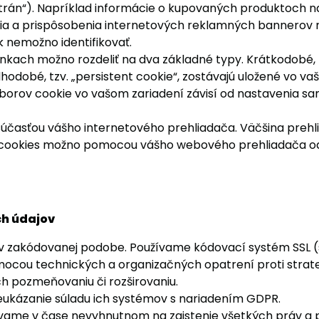
h strán“). Napríklad informácie o kupovaných produktoch
ia a prispôsobenia internetových reklamných bannero
k nemožno identifikovať.
kach možno rozdeliť na dva základné typy. Krátkodobé, tz
hodobé, tzv. „persistent cookie“, zostávajú uložené vo v
borov cookie vo vašom zariadení závisí od nastavenia sa
 súčasťou vášho internetového prehliadača. Väčšina pre
y cookies možno pomocou vášho webového prehliadača od
ch údajov
 v zakódovanej podobe. Používame kódovací systém SSL 
ou technických a organizačných opatrení proti strate a 
h pozmeňovaniu či rozširovaniu.
ukázanie súladu ich systémov s nariadením GDPR.
e v čase nevyhnutnom na zaistenie všetkých práv a povin