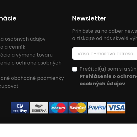
mácie
Newsletter
Prihláste sa na odber news
a získajte od nás skvelé v
a osobných údajov
a a cenník
ácia a výmena tovaru
senie o ochrane osobných
Prečítal(a) som si a súh
Prehlásenie o ochran
cné obchodné podmienky
osobných údajov
kupovať