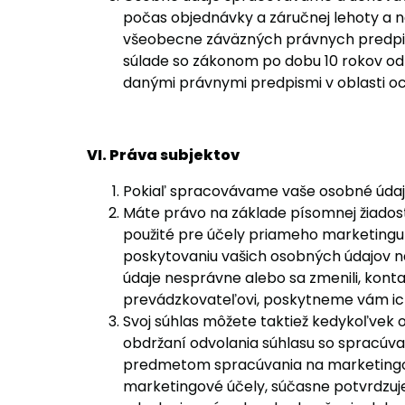
počas objednávky a záručnej lehoty a n
všeobecne záväzných právnych predpiso
súlade so zákonom po dobu 10 rokov od
danými právnymi predpismi v oblasti o
VI. Práva subjektov
Pokiaľ spracovávame vaše osobné údaje
Máte právo na základe písomnej žiadost
použité pre účely priameho marketingu 
poskytovaniu vašich osobných údajov n
údaje nesprávne alebo sa zmenili, konta
prevádzkovateľovi, poskytneme vám ich
Svoj súhlas môžete taktiež kedykoľvek o
obdržaní odvolania súhlasu so spracúva
predmetom spracúvania na marketingové 
marketingové účely, súčasne potvrdzujete