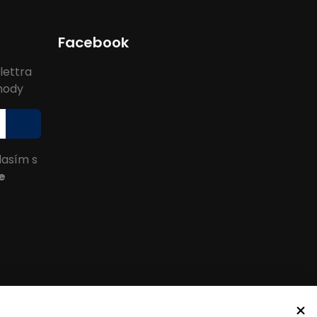
Facebook
lettra
ýhody
lasím s
e