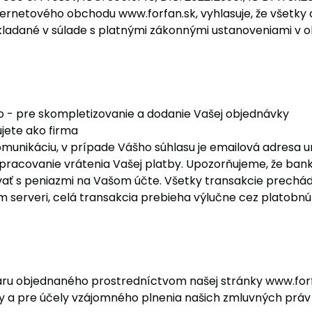
ternetového obchodu www.forfan.sk, vyhlasuje, že všetky o
kladané v súlade s platnými zákonnými ustanoveniami v o
lo - pre skompletizovanie a dodanie Vašej objednávky
ujete ako firma
munikáciu, v prípade Vášho súhlasu je emailová adresa 
pracovanie vrátenia Vašej platby. Upozorňujeme, že bank
ť s peniazmi na Vašom účte. Všetky transakcie prechádz
serveri, celá transakcia prebieha výlučne cez platobnú 
aru objednaného prostredníctvom našej stránky www.for
y a pre účely vzájomného plnenia našich zmluvných práv 