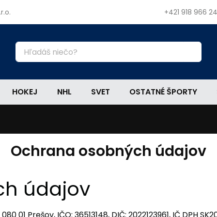
r.o.
+421 918 966 2
HOKEJ
NHL
SVET
OSTATNÉ ŠPORTY
Ochrana osobných údajov
h údajov
, 080 01 Prešov, IČO: 36513148, DIČ: 2022123961, IČ DPH SK2