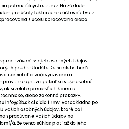
enia potenciálnych sporov. Na základe
aje pre účely fakturácie a účtovníctva v
spracovania z účelu spracovania alebo
spracovávaní svojich osobných údajov.
torých predpokladáte, že sú alebo budú
o namietať aj voči využívaniu a
 právo na opravu, pokiaľ sú vaše osobnú
 ak si želáte preniesť ich k inému
technické, alebo zákonné prekážky.
u info@3b.sk či sídlo firmy. Bezodkladne po
 Vašich osobných údajov, ktoré boli
 na spracúvanie Vašich údajov na
omí/á, že tento súhlas platí až do jeho