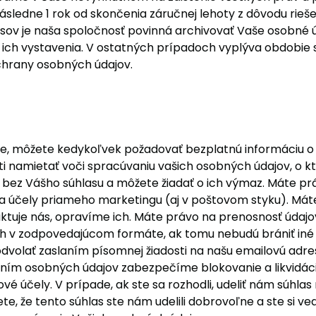
ásledne 1 rok od skončenia záručnej lehoty z dôvodu rieš
v je naša spoločnosť povinná archivovať Vaše osobné úd
 ich vystavenia. V ostatných prípadoch vyplýva obdobie 
chrany osobných údajov.
, môžete kedykoľvek požadovať bezplatnú informáciu o 
i namietať voči spracúvaniu vašich osobných údajov, o k
bez Vášho súhlasu a môžete žiadať o ich výmaz. Máte práv
a účely priameho marketingu (aj v poštovom styku). Máte
ktuje nás, opravíme ich. Máte právo na prenosnosť údajov,
 v zodpovedajúcom formáte, ak tomu nebudú brániť iné 
dvolať zaslaním písomnej žiadosti na našu emailovú adres
ním osobných údajov zabezpečíme blokovanie a likvidáciu
účely. V prípade, ak ste sa rozhodli, udeliť nám súhlas
, že tento súhlas ste nám udelili dobrovoľne a ste si ved