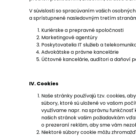
V súvislosti so spracúvaním vašich osobných 
a sprístupnené nasledovným tretím stranám,
Kuriérske a prepravné spoločnosti
Marketingové agentúry
Poskytovatelia IT služieb a telekomunik
Advokátske a právne kancelárie
Účtovné kancelárie, audítori a daňoví 
IV. Cookies
Naše stránky používajú tzv. cookies, a
súbory, ktoré sú uložené vo vašom počít
využívame napr. na správnu funkčnosť ko
našich stránok vašim požiadavkám vďaka
o prezeraní reklám, aby sme vám nezob
Niektoré súbory cookie môžu zhromažďov