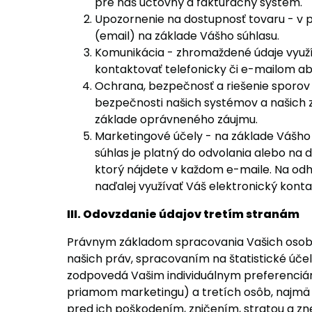
pre náš účtovný a fakturačný systém.
Upozornenie na dostupnosť tovaru - v p
(email) na základe Vášho súhlasu.
Komunikácia - zhromaždené údaje využí
kontaktovať telefonicky či e-mailom aby
Ochrana, bezpečnosť a riešenie sporov
bezpečnosti našich systémov a našich z
základe oprávneného záujmu.
Marketingové účely - na základe Vášho
súhlas je platný do odvolania alebo n
ktorý nájdete v každom e-maile. Na odh
naďalej využívať Váš elektronický kont
III. Odovzdanie údajov tretím stranám
Právnym základom spracovania Vašich osobn
našich práv, spracovaním na štatistické účel
zodpovedá Vašim individuálnym preferenciám,
priamom marketingu) a tretích osôb, najmä
pred ich poškodením, zničením, stratou a zne