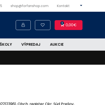
45
shop@forfanshop.com
Kontakt
0
0,00€
ŠKOLY
VÝPREDAJ
AUKCIE
022123961, Obch. register Okr. Súd Prešov,