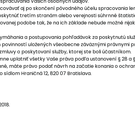
 spracúvania Vašich osobných údajov.
covávať aj po skončení pôvodného účelu spracovania le
poskytnúť tretím stranám alebo verejnosti súhrnné štatist
zovanej podobe tak, že na ich základe nebude možné nija
 vymáhania a postupovania pohľadávok za poskytnutú služ
h povinností uložených všeobecne záväznými právnymi pred
zmluvy o poskytovaní služby, ktorej ste boli účastníkom.
ne uplatniť všetky Vaše práva podľa ustanovení § 28 a 
né, máte právo podať návrh na začatie konania o ochra
 sídlom Hraničná 12, 820 07 Bratislava.
2018.