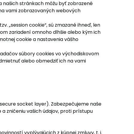
 na našich stránkach môžu byť zobrazené
v na vami zobrazovaných webových
v. „session cookie“, sú zmazané ihneď, len
ašom zariadení omnoho dlhšie alebo kým ich
motnej cookie a nastavenia vášho
hliadačov súbory cookies vo východiskovom
mietnuť alebo obmedziť ich na vami
(secure socket layer). Zabezpečujeme naše
zničeniu vašich údajov, proti prístupu
ností vyplývajúcich z kúpnej zmluvy, t. j.