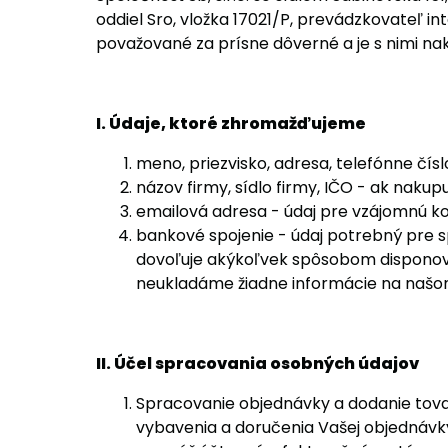
oddiel Sro, vložka 17021/P, prevádzkovateľ in
považované za prísne dôverné a je s nimi na
I. Údaje, ktoré zhromažďujeme
meno, priezvisko, adresa, telefónne čís
názov firmy, sídlo firmy, IČO - ak nakup
emailová adresa - údaj pre vzájomnú ko
bankové spojenie - údaj potrebný pre s
dovoľuje akýkoľvek spôsobom disponova
neukladáme žiadne informácie na našom 
II. Účel spracovania osobných údajov
Spracovanie objednávky a dodanie tov
vybavenia a doručenia Vašej objednávk