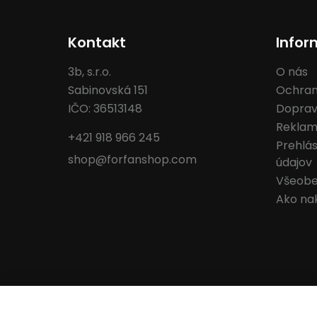
Kontakt
Infor
3b, s.r.o.
O nás
Sabinovská 151
Ochran
IČO: 36513148
Doprav
Reklam
+421 918 966 245
Prehlá
shop@forfanshop.com
údajov
Všeobe
Ako na