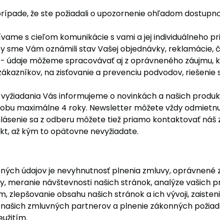
rípade, že ste požiadali o upozornenie ohľadom dostupn
vame s cieľom komunikácie s vami a jej individuálneho p
 sme Vám oznámili stav Vašej objednávky, reklamácie, či 
 - údaje môžeme spracovávať aj z oprávneného záujmu, kt
ákazníkov, na zisťovanie a prevenciu podvodov, riešenie
 vyžiadania Vás informujeme o novinkách a našich produ
a dobu maximálne 4 roky. Newsletter môžete vždy odmietn
lásenie sa z odberu môžete tiež priamo kontaktovať náš
akt, až kým to opätovne nevyžiadate.
ých údajov je nevyhnutnosť plnenia zmluvy, oprávnené
y, meranie návštevnosti našich stránok, analýze vašich p
 zlepšovanie obsahu našich stránok a ich vývoji, zaisten
 našich zmluvných partnerov a plnenie zákonných požia
užitím.