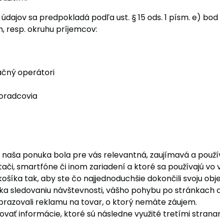
údajov sa predpokladá podľa ust. § 15 ods. 1 písm. e) bo
 resp. okruhu príjemcov:
ačný operátori
poradcovia
by naša ponuka bola pre vás relevantná, zaujímavá a použ
ači, smartfóne či inom zariadení a ktoré sa používajú vo
šíka tak, aby ste čo najjednoduchšie dokončili svoju obj
 sledovaniu návštevnosti, vášho pohybu po stránkach a v
razovali reklamu na tovar, o ktorý nemáte záujem.
ať informácie, ktoré sú následne využité tretími strana