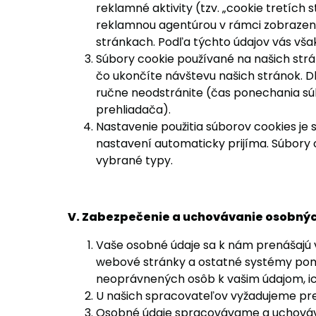
reklamné aktivity (tzv. „cookie tretíc
reklamnou agentúrou v rámci zobrazen
stránkach. Podľa týchto údajov vás vša
Súbory cookie používané na našich strán
čo ukončíte návštevu našich stránok. Dl
ručne neodstránite (čas ponechania sú
prehliadača).
Nastavenie použitia súborov cookies je
nastavení automaticky prijíma. Súbor
vybrané typy.
V. Zabezpečenie a uchovávanie osobný
Vaše osobné údaje sa k nám prenášajú
webové stránky a ostatné systémy pomoc
neoprávnených osôb k vašim údajom, ic
U našich spracovateľov vyžadujeme pre
Osobné údaje spracovávame a uchovávam