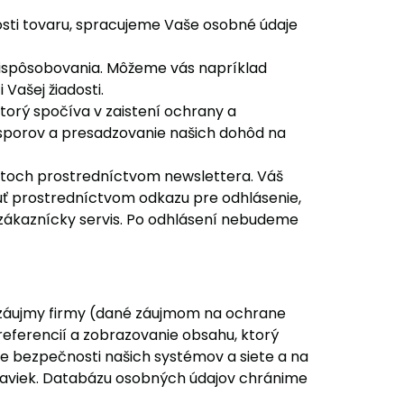
osti tovaru, spracujeme Vaše osobné údaje
rispôsobovania. Môžeme vás napríklad
Vašej žiadosti.
orý spočíva v zaistení ochrany a
 sporov a presadzovanie našich dohôd na
ktoch prostredníctvom newslettera. Váš
uť prostredníctvom odkazu pre odhlásenie,
 zákaznícky servis. Po odhlásení nebudeme
 záujmy firmy (dané záujmom na ochrane
referencií a zobrazovanie obsahu, ktorý
ie bezpečnosti našich systémov a siete a na
daviek. Databázu osobných údajov chránime